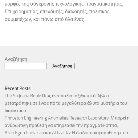
μορφές της σύγχρονης τεχνολογικής πραγματικότητας.
Επιχειρηματίας, επενδυτής, διανοητής, πολιτικός
συμμετέχων, και πάνω από όλα ένας...
Αναζήτηση
Αναζήτηση
Recent Posts
The So Joana Book: Πώς ένα παλιό ταξιδιωτικό βιβλίο
μετατράπηκε σε ένα από τα μεγαλύτερα άλυτα μυστήρια του
διαδικτύου
Princeton Engineering Anomalies Research Laboratory: Μπορεί η
ανθρώπινη πρόθεση να επηρεάσει την πραγματικότητα;
Allen Egon Cholakian και ALLATRA: Η διαδικτυακή υπόθεση που