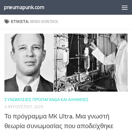
pneumapunk.com
Skip to content
ΕΤΙΚΈΤΑ:
MIND KONTROL
ΣΥΝΩΜΟΣΊΕΣ ΠΡΟΠΑΓΆΝΔΑ ΚΑΙ ΑΛΉΘΕΙΕΣ
5 ΑΥΓΟΎΣΤΟΥ, 2025
Το πρόγραμμα MK Ultra. Μια γνωστή
θεωρία συνωμοσίας που αποδείχθηκε