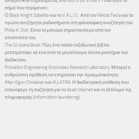
αινιγματικού σημειώματος στο Morro do Vintém. Ποιο ήταν το
σήμα που περίμεναν;
Ο Black Knight Satellite και το V.A.L.I.S.: Από τον Nikola Tesla και τα
πρώτα ανεξήγητα ραδιοσήματα στη φιλοσοφική αναζήτηση του
Philip K. Dick. Είναι το μήνυμα σημαντικότερο από τον
αποστολέα του;
The So Joana Book: Πώς ένα παλιό ταξιδιωτικό βιβλίο
μετατράπηκε σε ένα από τα μεγαλύτερα άλυτα μυστήρια του
διαδικτύου
Princeton Engineering Anomalies Research Laboratory: Μπορεί η
ανθρώπινη πρόθεση να επηρεάσει την πραγματικότητα;
Allen Egon Cholakian και ALLATRA: Η διαδικτυακή υπόθεση που
επανέφερε τη συζήτηση για το dead internet και το ξέπλυμα της
πληροφορίας (information laundering)