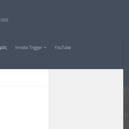
988..
σμός
Innate Trigger
YouTube