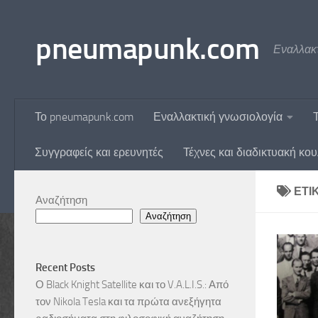
Skip to content
pneumapunk.com
Εναλλακτ
Το pneumapunk.com
Εναλλακτική γνωσιολογία
Συγγραφείς και ερευνητές
Τέχνες και διαδικτυακή κο
ΕΤΙ
Αναζήτηση
Αναζήτηση
Recent Posts
Ο Black Knight Satellite και το V.A.L.I.S.: Από
τον Nikola Tesla και τα πρώτα ανεξήγητα