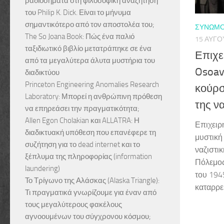
ραδιοσήματα στη φιλοσοφική αναζήτηση
του Philip K. Dick. Είναι το μήνυμα
σημαντικότερο από τον αποστολέα του;
ΣΥΝΩΜΟ
The So Joana Book: Πώς ένα παλιό
15 ΑΥΓΟ
ταξιδιωτικό βιβλίο μετατράπηκε σε ένα
Επιχε
από τα μεγαλύτερα άλυτα μυστήρια του
Osoav
διαδικτύου
Princeton Engineering Anomalies Research
κούρσ
Laboratory: Μπορεί η ανθρώπινη πρόθεση
της ν
να επηρεάσει την πραγματικότητα;
Allen Egon Cholakian και ALLATRA: Η
Επιχειρή
διαδικτυακή υπόθεση που επανέφερε τη
μυστική
συζήτηση για το dead internet και το
ναζιστι
ξέπλυμα της πληροφορίας (information
Πόλεμος
laundering)
του 1945
Το Τρίγωνο της Αλάσκας (Alaska Triangle):
καταρρεύ
Τι πραγματικά γνωρίζουμε για έναν από
τους μεγαλύτερους φακέλους
αγνοουμένων του σύγχρονου κόσμου;