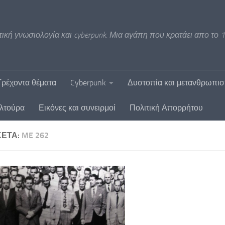
ική γνωσιολογία και cyberpunk. Μια αγάπη που κρατάει απο το 1
Τρέχοντα θέματα
Cyberpunk
Δυστοπία και μετανθρωπι
υλτούρα
Εικόνες και συνειρμοί
Πολιτική Απορρήτου
ΚΈΤΑ:
ME 262