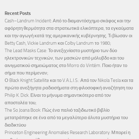
Recent Posts
Cash–Landrum Incident: Από το διαμαντόσχημο σκάφος και την
αφόρητη θερμότητα στα στρατιωτικά ελικόπτερα, τα εγκαύματα
και την αγωγή κατά της αμερικανικής κυβέρνησης. Τι βίωσαν οι
Betty Cash, Vickie Landrum και Colby Landrum το 1980;
The Lead Masks Case: Το ανεξιχνίαστο μυστήριο των δύο
ηλεκτρονικών τεχνικών, των μασκών από μόλυβδο και του
αινιγματικού σημειώματος στο Morro do Vintém. Ποιο ήταν το
σήμα που περίμεναν;
Ο Black Knight Satellite και το V.A.L.I.S.: Από τον Nikola Tesla και τα
πρώτα ανεξήγητα ραδιοσήματα στη φιλοσοφική αναζήτηση του
Philip K. Dick. Είναι το μήνυμα σημαντικότερο από τον
αποστολέα του;
The So Joana Book: Πώς ένα παλιό ταξιδιωτικό βιβλίο
μετατράπηκε σε ένα από τα μεγαλύτερα άλυτα μυστήρια του
διαδικτύου
Princeton Engineering Anomalies Research Laboratory: Μπορεί η