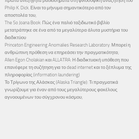
πρώτα ανεξήγητα ραδιοσήματα στη φιλοσοφική αναζήτηση του
Philip K. Dick. Είναι το μήνυμα σημαντικότερο από τον
αποστολέα του;
The So Joana Book: Πώς ένα παλιό ταξιδιωτικό βιβλίο
μετατράπηκε σε ένα από τα μεγαλύτερα άλυτα μυστήρια του
διαδικτύου
Princeton Engineering Anomalies Research Laboratory: Μπορεί η
ανθρώπινη πρόθεση να επηρεάσει την πραγματικότητα;
Allen Egon Cholakian και ALLATRA: Η διαδικτυακή υπόθεση που
επανέφερε τη συζήτηση για το dead internet και το ξέπλυμα της
πληροφορίας (information laundering)
Το Τρίγωνο της Αλάσκας (Alaska Triangle): Τι πραγματικά
γνωρίζουμε για έναν από τους μεγαλύτερους φακέλους
αγνοουμένων του σύγχρονου κόσμου;