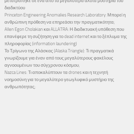
μετατράπηκε σε ένα από τα μεγαλύτερα άλυτα μυστήρια του
διαδικτύου
Princeton Engineering Anomalies Research Laboratory: Μπορεί η
ανθρώπινη πρόθεση να επηρεάσει την πραγματικότητα;
Allen Egon Cholakian και ALLATRA: Η διαδικτυακή υπόθεση που
επανέφερε τη συζήτηση για το dead internet και το ξέπλυμα της
πληροφορίας (information laundering)
Το Τρίγωνο της Αλάσκας (Alaska Triangle): Τι πραγματικά
γνωρίζουμε για έναν από τους μεγαλύτερους φακέλους
αγνοουμένων του σύγχρονου κόσμου;
Nazca Lines: Τι αποκαλύπτουν τα drones και η τεχνητή
νοημοσύνη για το μεγαλύτερο γεωγλυφικό μυστήριο της
ανθρωπότητας;