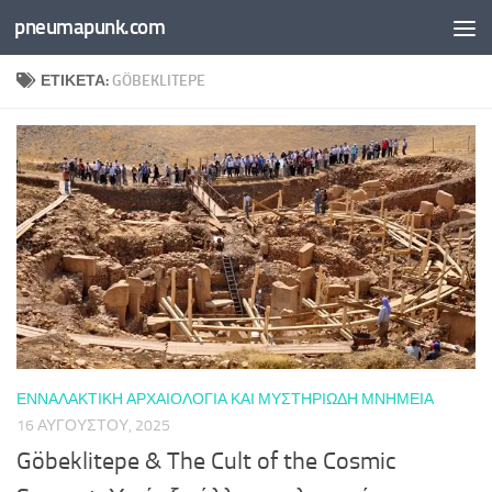
pneumapunk.com
Skip to content
ΕΤΙΚΈΤΑ:
GÖBEKLITEPE
ΕΝΝΑΛΑΚΤΙΚΉ ΑΡΧΑΙΟΛΟΓΊΑ ΚΑΙ ΜΥΣΤΗΡΙΏΔΗ ΜΝΗΜΕΊΑ
16 ΑΥΓΟΎΣΤΟΥ, 2025
Göbeklitepe & The Cult of the Cosmic