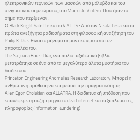
ηλεκτρονικών τεχνικών, των μασκών από μόλυβδο και του
αινιγματικού σημειώματος στο Morro do Vintém. Ποιο ήταν το
σήμα που περίμεναν;
Ο Black Knight Satellite και το V.A.L.I.S.: Από τον Nikola Tesla και τα
πρώτα ανεξήγητα ραδιοσήματα στη φιλοσοφική αναζήτηση του
Philip K. Dick. Είναι το μήνυμα σημαντικότερο από τον
αποστολέα του;
The So Joana Book: Πώς ένα παλιό ταξιδιωτικό βιβλίο
μετατράπηκε σε ένα από τα μεγαλύτερα άλυτα μυστήρια του
διαδικτύου
Princeton Engineering Anomalies Research Laboratory: Μπορεί η
ανθρώπινη πρόθεση να επηρεάσει την πραγματικότητα;
Allen Egon Cholakian και ALLATRA: Η διαδικτυακή υπόθεση που
επανέφερε τη συζήτηση για το dead internet και το ξέπλυμα της
πληροφορίας (information laundering)