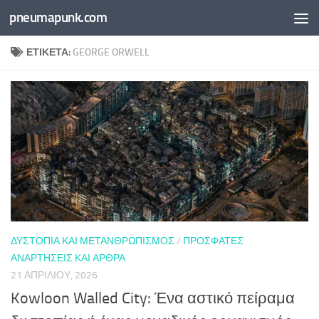
pneumapunk.com
Skip to content
ΕΤΙΚΈΤΑ:
GEORGE ORWELL
ΔΥΣΤΟΠΊΑ ΚΑΙ ΜΕΤΑΝΘΡΩΠΙΣΜΌΣ
/
ΠΡΌΣΦΑΤΕΣ
ΑΝΑΡΤΉΣΕΙΣ ΚΑΙ ΆΡΘΡΑ
21 ΑΠΡΙΛΊΟΥ, 2026
Kowloon Walled City: Ένα αστικό πείραμα