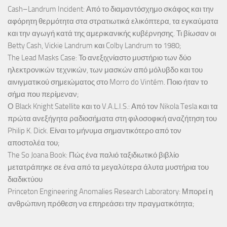
Cash–Landrum Incident: Από το διαμαντόσχημο σκάφος και την
αφόρητη θερμότητα στα στρατιωτικά ελικόπτερα, τα εγκαύματα
και την αγωγή κατά της αμερικανικής κυβέρνησης. Τι βίωσαν οι
Betty Cash, Vickie Landrum και Colby Landrum το 1980;
The Lead Masks Case: Το ανεξιχνίαστο μυστήριο των δύο
ηλεκτρονικών τεχνικών, των μασκών από μόλυβδο και του
αινιγματικού σημειώματος στο Morro do Vintém. Ποιο ήταν το
σήμα που περίμεναν;
Ο Black Knight Satellite και το V.A.L.I.S.: Από τον Nikola Tesla και τα
πρώτα ανεξήγητα ραδιοσήματα στη φιλοσοφική αναζήτηση του
Philip K. Dick. Είναι το μήνυμα σημαντικότερο από τον
αποστολέα του;
The So Joana Book: Πώς ένα παλιό ταξιδιωτικό βιβλίο
μετατράπηκε σε ένα από τα μεγαλύτερα άλυτα μυστήρια του
διαδικτύου
Princeton Engineering Anomalies Research Laboratory: Μπορεί η
ανθρώπινη πρόθεση να επηρεάσει την πραγματικότητα;