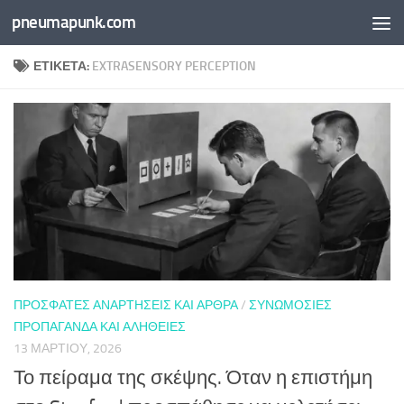
pneumapunk.com
Skip to content
ΕΤΙΚΈΤΑ:
EXTRASENSORY PERCEPTION
ΠΡΌΣΦΑΤΕΣ ΑΝΑΡΤΉΣΕΙΣ ΚΑΙ ΆΡΘΡΑ
/
ΣΥΝΩΜΟΣΊΕΣ
ΠΡΟΠΑΓΆΝΔΑ ΚΑΙ ΑΛΉΘΕΙΕΣ
13 ΜΑΡΤΊΟΥ, 2026
Το πείραμα της σκέψης. Όταν η επιστήμη