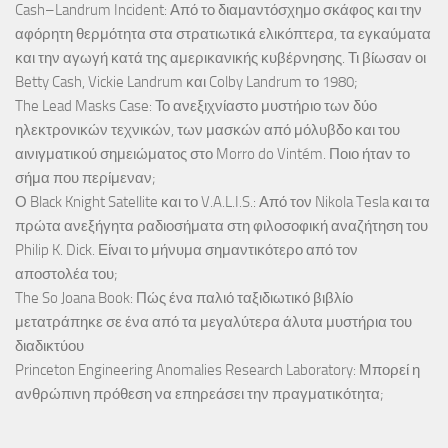
Cash–Landrum Incident: Από το διαμαντόσχημο σκάφος και την
αφόρητη θερμότητα στα στρατιωτικά ελικόπτερα, τα εγκαύματα
και την αγωγή κατά της αμερικανικής κυβέρνησης. Τι βίωσαν οι
Betty Cash, Vickie Landrum και Colby Landrum το 1980;
The Lead Masks Case: Το ανεξιχνίαστο μυστήριο των δύο
ηλεκτρονικών τεχνικών, των μασκών από μόλυβδο και του
αινιγματικού σημειώματος στο Morro do Vintém. Ποιο ήταν το
σήμα που περίμεναν;
Ο Black Knight Satellite και το V.A.L.I.S.: Από τον Nikola Tesla και τα
πρώτα ανεξήγητα ραδιοσήματα στη φιλοσοφική αναζήτηση του
Philip K. Dick. Είναι το μήνυμα σημαντικότερο από τον
αποστολέα του;
The So Joana Book: Πώς ένα παλιό ταξιδιωτικό βιβλίο
μετατράπηκε σε ένα από τα μεγαλύτερα άλυτα μυστήρια του
διαδικτύου
Princeton Engineering Anomalies Research Laboratory: Μπορεί η
ανθρώπινη πρόθεση να επηρεάσει την πραγματικότητα;