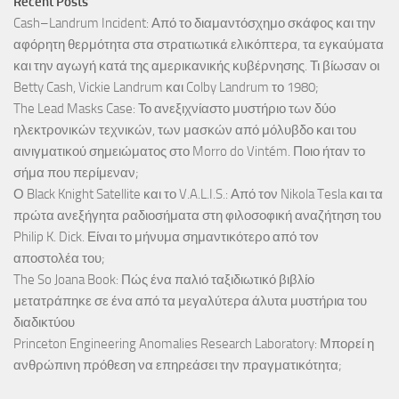
Recent Posts
Cash–Landrum Incident: Από το διαμαντόσχημο σκάφος και την
αφόρητη θερμότητα στα στρατιωτικά ελικόπτερα, τα εγκαύματα
και την αγωγή κατά της αμερικανικής κυβέρνησης. Τι βίωσαν οι
Betty Cash, Vickie Landrum και Colby Landrum το 1980;
The Lead Masks Case: Το ανεξιχνίαστο μυστήριο των δύο
ηλεκτρονικών τεχνικών, των μασκών από μόλυβδο και του
αινιγματικού σημειώματος στο Morro do Vintém. Ποιο ήταν το
σήμα που περίμεναν;
Ο Black Knight Satellite και το V.A.L.I.S.: Από τον Nikola Tesla και τα
πρώτα ανεξήγητα ραδιοσήματα στη φιλοσοφική αναζήτηση του
Philip K. Dick. Είναι το μήνυμα σημαντικότερο από τον
αποστολέα του;
The So Joana Book: Πώς ένα παλιό ταξιδιωτικό βιβλίο
μετατράπηκε σε ένα από τα μεγαλύτερα άλυτα μυστήρια του
διαδικτύου
Princeton Engineering Anomalies Research Laboratory: Μπορεί η
ανθρώπινη πρόθεση να επηρεάσει την πραγματικότητα;