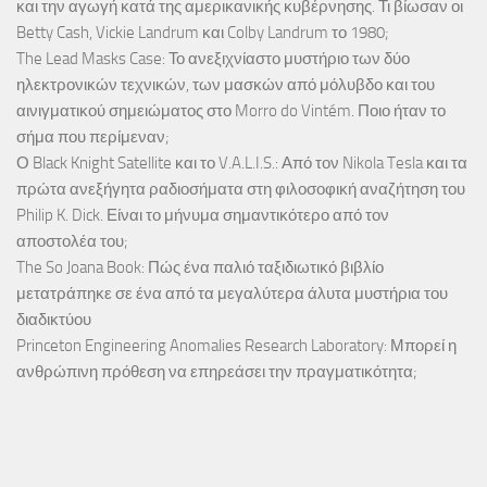
και την αγωγή κατά της αμερικανικής κυβέρνησης. Τι βίωσαν οι
Betty Cash, Vickie Landrum και Colby Landrum το 1980;
The Lead Masks Case: Το ανεξιχνίαστο μυστήριο των δύο
ηλεκτρονικών τεχνικών, των μασκών από μόλυβδο και του
αινιγματικού σημειώματος στο Morro do Vintém. Ποιο ήταν το
σήμα που περίμεναν;
Ο Black Knight Satellite και το V.A.L.I.S.: Από τον Nikola Tesla και τα
πρώτα ανεξήγητα ραδιοσήματα στη φιλοσοφική αναζήτηση του
Philip K. Dick. Είναι το μήνυμα σημαντικότερο από τον
αποστολέα του;
The So Joana Book: Πώς ένα παλιό ταξιδιωτικό βιβλίο
μετατράπηκε σε ένα από τα μεγαλύτερα άλυτα μυστήρια του
διαδικτύου
Princeton Engineering Anomalies Research Laboratory: Μπορεί η
ανθρώπινη πρόθεση να επηρεάσει την πραγματικότητα;