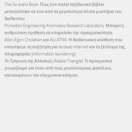
The So Joana Book: Πώς ένα παλιό ταξιδιωτικό βιβλίο
μετατράπηκε σε ένα από τα μεγαλύτερα άλυτα μυστήρια του
διαδικτύου
Princeton Engineering Anomalies Research Laboratory: Μπορεί η
ανθρώπινη πρόθεση να επηρεάσει την πραγματικότητα;
Allen Egon Cholakian και ALLATRA: Η διαδικτυακή υπόθεση που
επανέφερε τη συζήτηση για το dead internet και το ξέπλυμα της
πληροφορίας (information laundering)
Το Τρίγωνο της Αλάσκας (Alaska Triangle): Τι πραγματικά
γνωρίζουμε για έναν από τους μεγαλύτερους φακέλους
αγνοουμένων του σύγχρονου κόσμου;