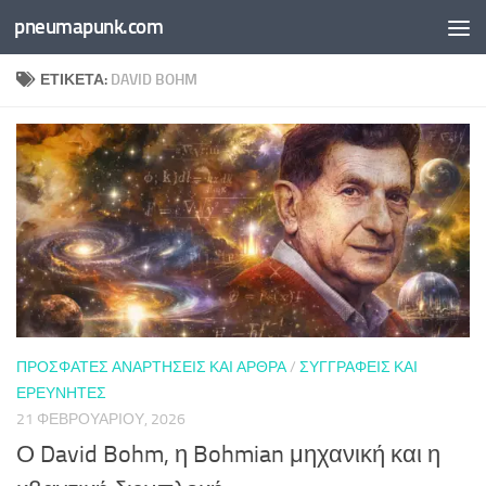
pneumapunk.com
Skip to content
ΕΤΙΚΈΤΑ:
DAVID BOHM
ΠΡΌΣΦΑΤΕΣ ΑΝΑΡΤΉΣΕΙΣ ΚΑΙ ΆΡΘΡΑ
/
ΣΥΓΓΡΑΦΕΊΣ ΚΑΙ
ΕΡΕΥΝΗΤΈΣ
21 ΦΕΒΡΟΥΑΡΊΟΥ, 2026
Ο David Bohm, η Bohmian μηχανική και η