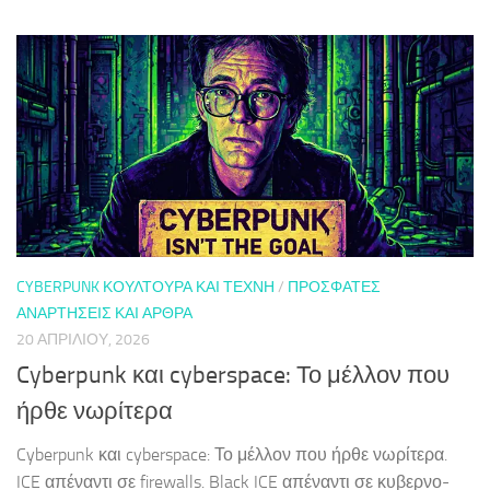
CYBERPUNK ΚΟΥΛΤΟΎΡΑ ΚΑΙ ΤΈΧΝΗ
/
ΠΡΌΣΦΑΤΕΣ
ΑΝΑΡΤΉΣΕΙΣ ΚΑΙ ΆΡΘΡΑ
20 ΑΠΡΙΛΊΟΥ, 2026
Cyberpunk και cyberspace: Το μέλλον που
ήρθε νωρίτερα
Cyberpunk και cyberspace: Το μέλλον που ήρθε νωρίτερα.
ICE απέναντι σε firewalls. Black ICE απέναντι σε κυβερνο-