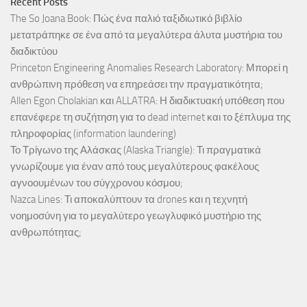
Recent Posts
The So Joana Book: Πώς ένα παλιό ταξιδιωτικό βιβλίο
μετατράπηκε σε ένα από τα μεγαλύτερα άλυτα μυστήρια του
διαδικτύου
Princeton Engineering Anomalies Research Laboratory: Μπορεί η
ανθρώπινη πρόθεση να επηρεάσει την πραγματικότητα;
Allen Egon Cholakian και ALLATRA: Η διαδικτυακή υπόθεση που
επανέφερε τη συζήτηση για το dead internet και το ξέπλυμα της
πληροφορίας (information laundering)
Το Τρίγωνο της Αλάσκας (Alaska Triangle): Τι πραγματικά
γνωρίζουμε για έναν από τους μεγαλύτερους φακέλους
αγνοουμένων του σύγχρονου κόσμου;
Nazca Lines: Τι αποκαλύπτουν τα drones και η τεχνητή
νοημοσύνη για το μεγαλύτερο γεωγλυφικό μυστήριο της
ανθρωπότητας;