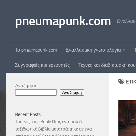
Skip to content
pneumapunk.com
Εναλλακτ
Το pneumapunk.com
Εναλλακτική γνωσιολογία
Συγγραφείς και ερευνητές
Τέχνες και διαδικτυακή κο
ΕΤΙ
Αναζήτηση
Αναζήτηση
Recent Posts
The So Joana Book: Πώς ένα παλιό
ταξιδιωτικό βιβλίο μετατράπηκε σε ένα