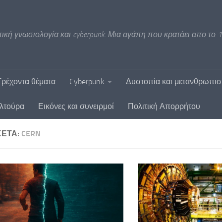
ική γνωσιολογία και cyberpunk. Μια αγάπη που κρατάει απο το 1
Τρέχοντα θέματα
Cyberpunk
Δυστοπία και μετανθρωπι
υλτούρα
Εικόνες και συνειρμοί
Πολιτική Απορρήτου
ΚΈΤΑ:
CERN