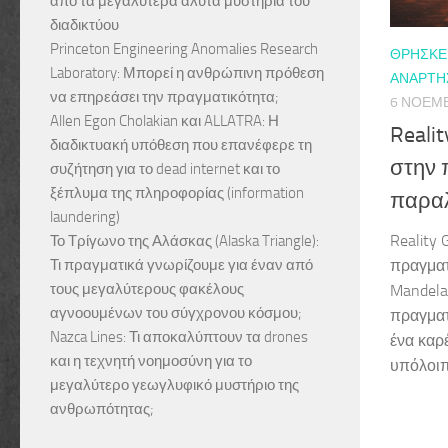
από τα μεγαλύτερα άλυτα μυστήρια του
διαδικτύου
Princeton Engineering Anomalies Research
ΘΡΗΣΚΕΊ
Laboratory: Μπορεί η ανθρώπινη πρόθεση
ΑΝΑΡΤΉΣ
να επηρεάσει την πραγματικότητα;
6 ΝΟΕΜΒ
Allen Egon Cholakian και ALLATRA: Η
Reali
διαδικτυακή υπόθεση που επανέφερε τη
στην 
συζήτηση για το dead internet και το
ξέπλυμα της πληροφορίας (information
παραλ
laundering)
Reality 
Το Τρίγωνο της Αλάσκας (Alaska Triangle):
Τι πραγματικά γνωρίζουμε για έναν από
πραγματ
τους μεγαλύτερους φακέλους
Mandela
αγνοουμένων του σύγχρονου κόσμου;
πραγματ
Nazca Lines: Τι αποκαλύπτουν τα drones
ένα καρ
και η τεχνητή νοημοσύνη για το
υπόλοιπη
μεγαλύτερο γεωγλυφικό μυστήριο της
ανθρωπότητας;