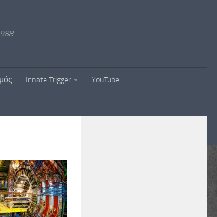
988..
σμός
Innate Trigger
YouTube