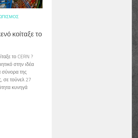
ΡΩΠΙΣΜΌΣ
ενό κοίταξε το
ίταξε το CERN ?
ητικό στην ιδέα
α σύνορα της
ς, σε τούνελ 27
ότητα κυνηγά