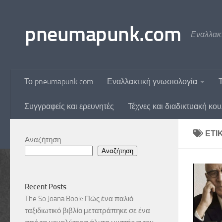
Skip to content
pneumapunk.com
Εναλλακτ
Το pneumapunk.com
Εναλλακτική γνωσιολογία
Συγγραφείς και ερευνητές
Τέχνες και διαδικτυακή κο
ΕΤΙ
Αναζήτηση
Αναζήτηση
Recent Posts
The So Joana Book: Πώς ένα παλιό
ταξιδιωτικό βιβλίο μετατράπηκε σε ένα