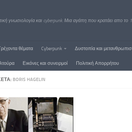
ική γνωσιολογία και cyberpunk. Μια αγάπη που κρατάει απο το 1
Τρέχοντα θέματα
Cyberpunk
Δυστοπία και μετανθρωπι
υλτούρα
Εικόνες και συνειρμοί
Πολιτική Απορρήτου
ΚΈΤΑ:
BORIS HAGELIN