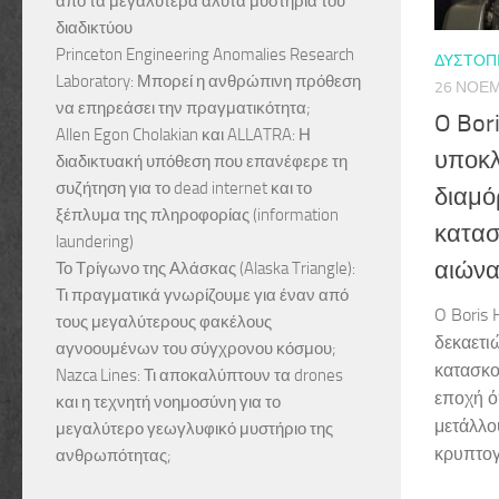
από τα μεγαλύτερα άλυτα μυστήρια του
διαδικτύου
Princeton Engineering Anomalies Research
ΔΥΣΤΟΠ
Laboratory: Μπορεί η ανθρώπινη πρόθεση
26 ΝΟΕΜ
να επηρεάσει την πραγματικότητα;
O Bor
Allen Egon Cholakian και ALLATRA: Η
υποκλ
διαδικτυακή υπόθεση που επανέφερε τη
συζήτηση για το dead internet και το
διαμό
ξέπλυμα της πληροφορίας (information
κατασ
laundering)
αιώνα
Το Τρίγωνο της Αλάσκας (Alaska Triangle):
Τι πραγματικά γνωρίζουμε για έναν από
O Boris
τους μεγαλύτερους φακέλους
δεκαετι
αγνοουμένων του σύγχρονου κόσμου;
κατασκο
Nazca Lines: Τι αποκαλύπτουν τα drones
εποχή ό
και η τεχνητή νοημοσύνη για το
μετάλλο
μεγαλύτερο γεωγλυφικό μυστήριο της
κρυπτογ
ανθρωπότητας;