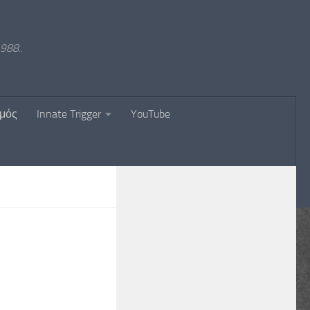
988..
σμός
Innate Trigger
YouTube