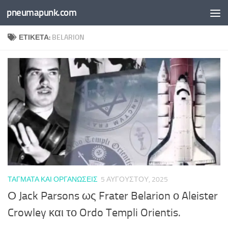
pneumapunk.com
Skip to content
ΕΤΙΚΈΤΑ:
BELARION
ΤΆΓΜΑΤΑ ΚΑΙ ΟΡΓΑΝΏΣΕΙΣ
5 ΑΥΓΟΎΣΤΟΥ, 2025
Ο Jack Parsons ως Frater Belarion ο Aleister
Crowley και το Ordo Templi Orientis.