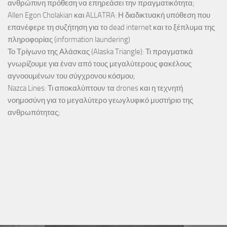
ανθρώπινη πρόθεση να επηρεάσει την πραγματικότητα;
Allen Egon Cholakian και ALLATRA: Η διαδικτυακή υπόθεση που
επανέφερε τη συζήτηση για το dead internet και το ξέπλυμα της
πληροφορίας (information laundering)
Το Τρίγωνο της Αλάσκας (Alaska Triangle): Τι πραγματικά
γνωρίζουμε για έναν από τους μεγαλύτερους φακέλους
αγνοουμένων του σύγχρονου κόσμου;
Nazca Lines: Τι αποκαλύπτουν τα drones και η τεχνητή
νοημοσύνη για το μεγαλύτερο γεωγλυφικό μυστήριο της
ανθρωπότητας;