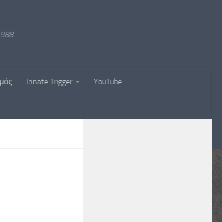
988..
σμός
Innate Trigger
YouTube