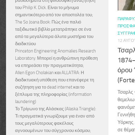
ραδιοσήματα στη φιλοσοφική αναζήτηση
του Philip K. Dick. Είναι το μήνυμα
σημαντικότερο από τον αποστολέα του;
ΠΑΡΑΦΥ
The So Joana Book: Πώς ένα παλιό
ΠΡΌΣΦΑ
ταξιδιωτικό βιβλίο μετατράπηκε σε ένα
ΣΥΓΓΡΑΦ
από τα μεγαλύτερα άλυτα μυστήρια του
12 ΑΥΓΟ
διαδικτύου
Τσαρλ
Princeton Engineering Anomalies Research
Laboratory: Μπορεί η ανθρώπινη πρόθεση
1874–
να επηρεάσει την πραγματικότητα;
όρου 
Allen Egon Cholakian και ALLATRA: Η
(Fort
διαδικτυακή υπόθεση που επανέφερε τη
συζήτηση για το dead internet και το
Τσαρλς 
ξέπλυμα της πληροφορίας (information
θεμελιω
laundering)
φαινόμε
Το Τρίγωνο της Αλάσκας (Alaska Triangle):
Γεννήθη
Τι πραγματικά γνωρίζουμε για έναν από
Υόρκης.
τους μεγαλύτερους φακέλους
σε θέμα
αγνοουμένων του σύγχρονου κόσμου;