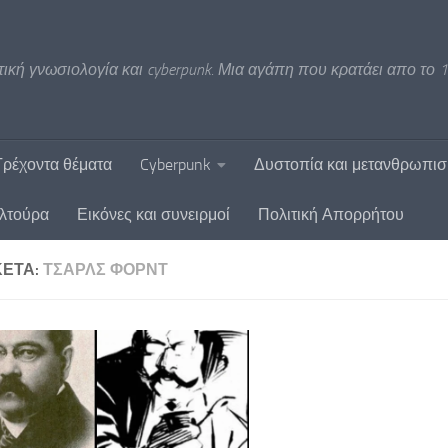
ική γνωσιολογία και cyberpunk. Μια αγάπη που κρατάει απο το 1
Τρέχοντα θέματα
Cyberpunk
Δυστοπία και μετανθρωπι
υλτούρα
Εικόνες και συνειρμοί
Πολιτική Απορρήτου
ΚΈΤΑ:
ΤΣΆΡΛΣ ΦΌΡΝΤ