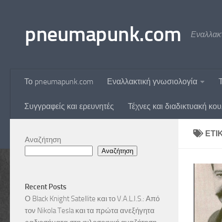
Skip to content
pneumapunk.com
Εναλλακτ
Το pneumapunk.com
Εναλλακτική γνωσιολογία
Συγγραφείς και ερευνητές
Τέχνες και διαδικτυακή κο
ΕΤΙ
Αναζήτηση
Αναζήτηση
Recent Posts
Ο Black Knight Satellite και το V.A.L.I.S.: Από
τον Nikola Tesla και τα πρώτα ανεξήγητα