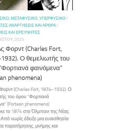
ΣΙΚΌ, ΜΕΤΑΦΥΣΙΚΌ, ΥΠΕΡΦΥΣΙΚΌ
/
ΤΕΣ ΑΝΑΡΤΉΣΕΙΣ ΚΑΙ ΆΡΘΡΑ
/
ΕΊΣ ΚΑΙ ΕΡΕΥΝΗΤΈΣ
ΎΣΤΟΥ, 2025
ς Φορντ (Charles Fort,
1932). Ο θεμελιωτής του
”Φορτιανά φαινόμενα”
ean phenomena)
Φορντ (Charles Fort, 1874–1932). Ο
τής του όρου ”Φορτιανά
να” (Fortean phenomena)
κε το 1874 στο Όλμπανι της Νέας
 Από νωρίς έδειξε μια ευαισθησία
τα παρατήρησης, μνήμης και