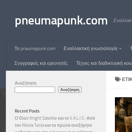
Skip to content
pneumapunk.com
Εναλλακτ
Το pneumapunk.com
Εναλλακτική γνωσιολογία
Συγγραφείς και ερευνητές
Τέχνες και διαδικτυακή κο
ΕΤΙ
Αναζήτηση
Αναζήτηση
Recent Posts
Ο Black Knight Satellite και το V.A.L.I.S.: Από
τον Nikola Tesla και τα πρώτα ανεξήγητα