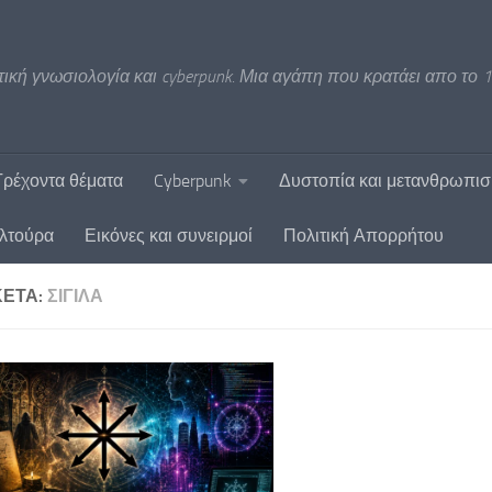
ική γνωσιολογία και cyberpunk. Μια αγάπη που κρατάει απο το 1
Τρέχοντα θέματα
Cyberpunk
Δυστοπία και μετανθρωπι
υλτούρα
Εικόνες και συνειρμοί
Πολιτική Απορρήτου
ΚΈΤΑ:
ΣΊΓΙΛΑ