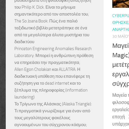
ραδιοσήματα στη φιλοσοφική αναζήτηση
του Philip K. Dick. Είναι το μήνυμα
σημαντικότερο από τον αποστολέα του;
CYBERPU
The So Joana Book: Πώς ένα παλιό
ΘΡΗΣΚΕΊ
ταξιδιωτικό βιβλίο μετατράπηκε σε ένα
ΑΝΑΡΤΉΣ
από τα μεγαλύτερα άλυτα μυστήρια του
30 ΜΑΪ́Ο
διαδικτύου
Μαγεί
Princeton Engineering Anomalies Research
Magic
Laboratory: Μπορεί η ανθρώπινη πρόθεση
να επηρεάσει την πραγματικότητα;
μετέτ
Allen Egon Cholakian και ALLATRA: Η
εργαλε
διαδικτυακή υπόθεση που επανέφερε τη
σύγχρ
συζήτηση για το dead internet και το
ξέπλυμα της πληροφορίας (information
Μαγεία 
laundering)
φιλοσοφ
Το Τρίγωνο της Αλάσκας (Alaska Triangle):
εργαλείο
Τι πραγματικά γνωρίζουμε για έναν από
εποχή 
τους μεγαλύτερους φακέλους
υπάρχου
αγνοουμένων του σύγχρονου κόσμου;