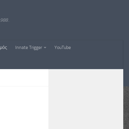
988..
σμός
Innate Trigger
YouTube