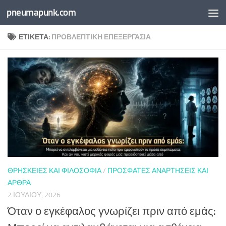
pneumapunk.com
Skip to content
ΕΤΙΚΈΤΑ:
ΠΡΟΒΛΕΠΤΙΚΉ ΕΠΕΞΕΡΓΑΣΊΑ
ΘΡΗΣΚΕΊΕΣ ΚΑΙ ΦΙΛΟΣΟΦΊΑ
/
ΠΡΌΣΦΑΤΕΣ ΑΝΑΡΤΉΣΕΙΣ ΚΑΙ
ΆΡΘΡΑ
2 ΙΟΥΛΊΟΥ, 2026
Όταν ο εγκέφαλος γνωρίζει πριν από εμάς: