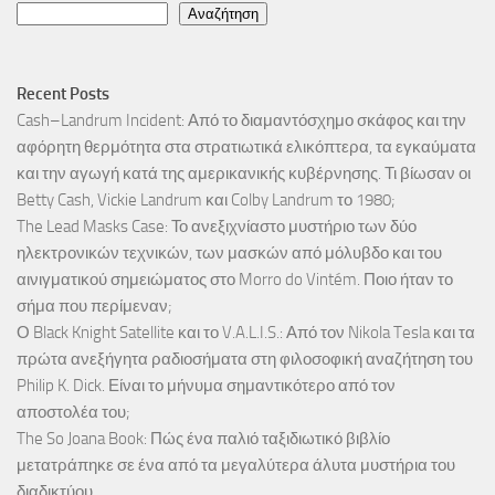
Αναζήτηση
Recent Posts
Cash–Landrum Incident: Από το διαμαντόσχημο σκάφος και την
αφόρητη θερμότητα στα στρατιωτικά ελικόπτερα, τα εγκαύματα
και την αγωγή κατά της αμερικανικής κυβέρνησης. Τι βίωσαν οι
Betty Cash, Vickie Landrum και Colby Landrum το 1980;
The Lead Masks Case: Το ανεξιχνίαστο μυστήριο των δύο
ηλεκτρονικών τεχνικών, των μασκών από μόλυβδο και του
αινιγματικού σημειώματος στο Morro do Vintém. Ποιο ήταν το
σήμα που περίμεναν;
Ο Black Knight Satellite και το V.A.L.I.S.: Από τον Nikola Tesla και τα
πρώτα ανεξήγητα ραδιοσήματα στη φιλοσοφική αναζήτηση του
Philip K. Dick. Είναι το μήνυμα σημαντικότερο από τον
αποστολέα του;
The So Joana Book: Πώς ένα παλιό ταξιδιωτικό βιβλίο
μετατράπηκε σε ένα από τα μεγαλύτερα άλυτα μυστήρια του
διαδικτύου