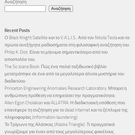
Αναζήτηση
Αναζήτηση
Recent Posts
Ο Black Knight Satellite και το V.A.L.I.S.: Από τον Nikola Tesla και τα
πρώτα ανεξήγητα ραδιοσήματα στη φιλοσοφική αναζήτηση του
Philip K. Dick. Είναι το μήνυμα σημαντικότερο από τον
αποστολέα του;
The So Joana Book: Πώς ένα παλιό ταξιδιωτικό βιβλίο
μετατράπηκε σε ένα από τα μεγαλύτερα άλυτα μυστήρια του
διαδικτύου
Princeton Engineering Anomalies Research Laboratory: Μπορεί η
ανθρώπινη πρόθεση να επηρεάσει την πραγματικότητα;
Allen Egon Cholakian και ALLATRA: Η διαδικτυακή υπόθεση που
επανέφερε τη συζήτηση για το dead internet και το ξέπλυμα της
πληροφορίας (information laundering)
Το Τρίγωνο της Αλάσκας (Alaska Triangle): Τι πραγματικά
γνωρίζουμε για έναν από τους μεγαλύτερους φακέλους