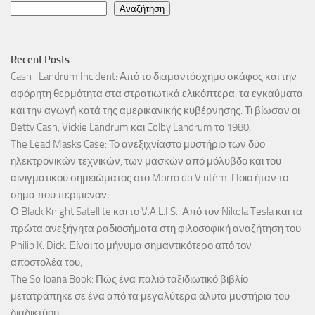
Αναζήτηση
Recent Posts
Cash–Landrum Incident: Από το διαμαντόσχημο σκάφος και την
αφόρητη θερμότητα στα στρατιωτικά ελικόπτερα, τα εγκαύματα
και την αγωγή κατά της αμερικανικής κυβέρνησης. Τι βίωσαν οι
Betty Cash, Vickie Landrum και Colby Landrum το 1980;
The Lead Masks Case: Το ανεξιχνίαστο μυστήριο των δύο
ηλεκτρονικών τεχνικών, των μασκών από μόλυβδο και του
αινιγματικού σημειώματος στο Morro do Vintém. Ποιο ήταν το
σήμα που περίμεναν;
Ο Black Knight Satellite και το V.A.L.I.S.: Από τον Nikola Tesla και τα
πρώτα ανεξήγητα ραδιοσήματα στη φιλοσοφική αναζήτηση του
Philip K. Dick. Είναι το μήνυμα σημαντικότερο από τον
αποστολέα του;
The So Joana Book: Πώς ένα παλιό ταξιδιωτικό βιβλίο
μετατράπηκε σε ένα από τα μεγαλύτερα άλυτα μυστήρια του
διαδικτύου