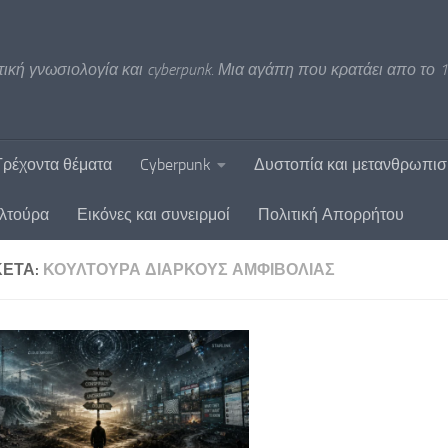
ική γνωσιολογία και cyberpunk. Μια αγάπη που κρατάει απο το 1
Τρέχοντα θέματα
Cyberpunk
Δυστοπία και μετανθρωπι
υλτούρα
Εικόνες και συνειρμοί
Πολιτική Απορρήτου
ΚΈΤΑ:
ΚΟΥΛΤΟΎΡΑ ΔΙΑΡΚΟΎΣ ΑΜΦΙΒΟΛΊΑΣ