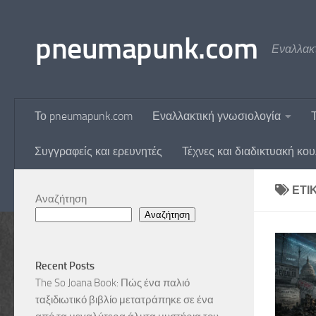
Skip to content
pneumapunk.com
Εναλλακτ
Το pneumapunk.com
Εναλλακτική γνωσιολογία
Συγγραφείς και ερευνητές
Τέχνες και διαδικτυακή κο
ΕΤΙ
Αναζήτηση
Αναζήτηση
Recent Posts
The So Joana Book: Πώς ένα παλιό
ταξιδιωτικό βιβλίο μετατράπηκε σε ένα