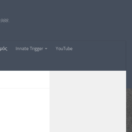
988..
σμός
Innate Trigger
YouTube