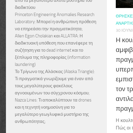
από τα μεγαλύτερα άλυτα μυστήρια του
διαδικτύου
Princeton Engineering Anomalies Research
ΘΡΗΣΚΕΊ
Laboratory: Μπορεί η ανθρώπινη πρόθεση
ΑΝΑΡΤΉΣ
να επηρεάσει την πραγματικότητα;
30 ΙΟΥΝΊ
Allen Egon Cholakian και ALLATRA: Η
Η κου
διαδικτυακή υπόθεση που επανέφερε τη
αμφιβ
συζήτηση για το dead internet και το
ξέπλυμα της πληροφορίας (information
πραγμ
laundering)
υπερπ
Το Τρίγωνο της Αλάσκας (Alaska Triangle):
εμπι
Τι πραγματικά γνωρίζουμε για έναν από
τους μεγαλύτερους φακέλους
τον τ
αγνοουμένων του σύγχρονου κόσμου;
αντιλ
Nazca Lines: Τι αποκαλύπτουν τα drones
και η τεχνητή νοημοσύνη για το
πραγμ
μεγαλύτερο γεωγλυφικό μυστήριο της
Η κουλτ
ανθρωπότητας;
Πώς οι 