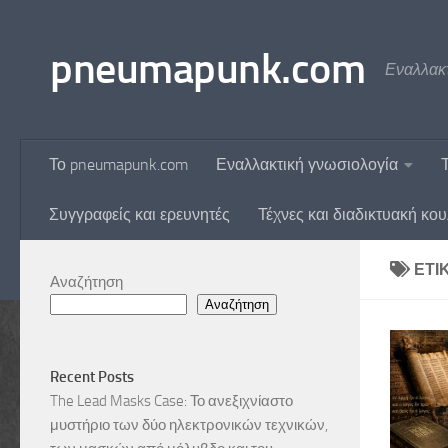
Skip to content
pneumapunk.com
Εναλλακτ
Το pneumapunk.com
Εναλλακτική γνωσιολογία
Συγγραφείς και ερευνητές
Τέχνες και διαδικτυακή κο
ΕΤΙ
Αναζήτηση
Αναζήτηση
Recent Posts
The Lead Masks Case: Το ανεξιχνίαστο
μυστήριο των δύο ηλεκτρονικών τεχνικών,