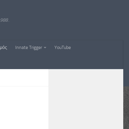
988..
σμός
Innate Trigger
YouTube