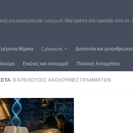
ική γνωσιολογία και cyberpunk. Μια αγάπη που κρατάει απο το 1
Τρέχοντα θέματα
Cyberpunk
Δυστοπία και μετανθρωπι
υλτούρα
Εικόνες και συνειρμοί
Πολιτική Απορρήτου
ΚΈΤΑ:
ΙΣΑΠΈΧΟΥΣΕΣ ΑΚΟΛΟΥΘΊΕΣ ΓΡΑΜΜΆΤΩΝ