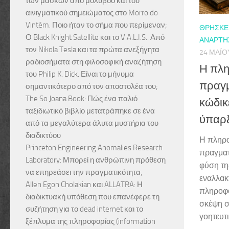
των μασκών από μόλυβδο και του
αινιγματικού σημειώματος στο Morro do
Vintém. Ποιο ήταν το σήμα που περίμεναν;
ΘΡΗΣΚΕΊ
Ο Black Knight Satellite και το V.A.L.I.S.: Από
ΑΝΑΡΤΉΣ
τον Nikola Tesla και τα πρώτα ανεξήγητα
24 ΜΑΪ́Ο
ραδιοσήματα στη φιλοσοφική αναζήτηση
Η πλη
του Philip K. Dick. Είναι το μήνυμα
πραγμ
σημαντικότερο από τον αποστολέα του;
The So Joana Book: Πώς ένα παλιό
κώδικ
ταξιδιωτικό βιβλίο μετατράπηκε σε ένα
ύπαρ
από τα μεγαλύτερα άλυτα μυστήρια του
διαδικτύου
Η πληρο
Princeton Engineering Anomalies Research
πραγματι
Laboratory: Μπορεί η ανθρώπινη πρόθεση
φύση τη
να επηρεάσει την πραγματικότητα;
εναλλακ
Allen Egon Cholakian και ALLATRA: Η
πληροφο
διαδικτυακή υπόθεση που επανέφερε τη
σκέψη σ
συζήτηση για το dead internet και το
γοητευτικ
ξέπλυμα της πληροφορίας (information