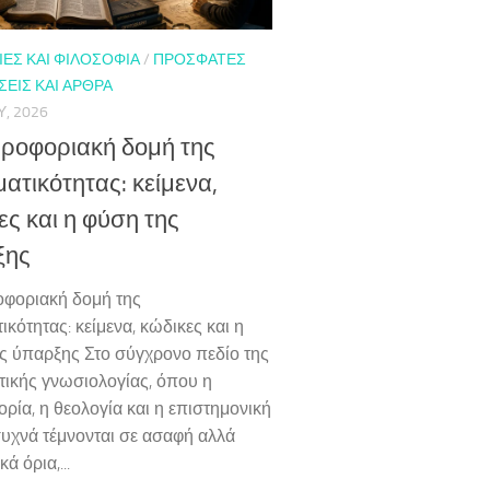
ΕΣ ΚΑΙ ΦΙΛΟΣΟΦΊΑ
/
ΠΡΌΣΦΑΤΕΣ
ΕΙΣ ΚΑΙ ΆΡΘΡΑ
Υ, 2026
ροφοριακή δομή της
ατικότητας: κείμενα,
ες και η φύση της
ξης
φοριακή δομή της
κότητας: κείμενα, κώδικες και η
ς ύπαρξης Στο σύγχρονο πεδίο της
τικής γνωσιολογίας, όπου η
ρία, η θεολογία και η επιστημονική
υχνά τέμνονται σε ασαφή αλλά
ά όρια,...