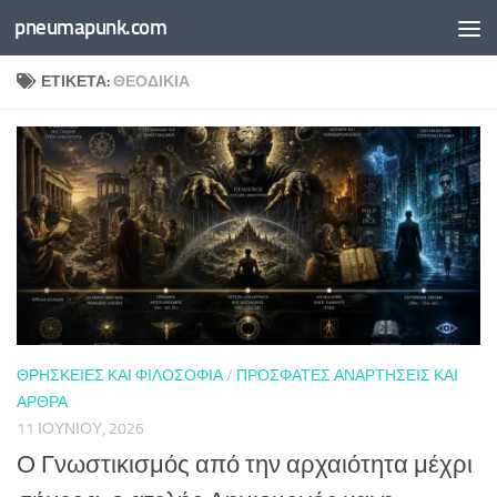
pneumapunk.com
Skip to content
ΕΤΙΚΈΤΑ:
ΘΕΟΔΙΚΊΑ
ΘΡΗΣΚΕΊΕΣ ΚΑΙ ΦΙΛΟΣΟΦΊΑ
/
ΠΡΌΣΦΑΤΕΣ ΑΝΑΡΤΉΣΕΙΣ ΚΑΙ
ΆΡΘΡΑ
11 ΙΟΥΝΊΟΥ, 2026
Ο Γνωστικισμός από την αρχαιότητα μέχρι