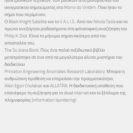
ηλεκτρονικών τεχνικών, των μασκών από μόλυβδο και του
αινιγματικού σημειώματος στο Morro do Vintém. Ποιο ήταν το
σήμα που περίμεναν;
Ο Black Knight Satellite και το V.A.L.I.S.: Από τον Nikola Tesla και τα
πρώτα ανεξήγητα ραδιοσήματα στη φιλοσοφική αναζήτηση του
Philip K. Dick. Είναι το μήνυμα σημαντικότερο από τον
αποστολέα του;
The So Joana Book: Πώς ένα παλιό ταξιδιωτικό βιβλίο
μετατράπηκε σε ένα από τα μεγαλύτερα άλυτα μυστήρια του
διαδικτύου
Princeton Engineering Anomalies Research Laboratory: Μπορεί η
ανθρώπινη πρόθεση να επηρεάσει την πραγματικότητα;
Allen Egon Cholakian και ALLATRA: Η διαδικτυακή υπόθεση που
επανέφερε τη συζήτηση για το dead internet και το ξέπλυμα της
πληροφορίας (information laundering)