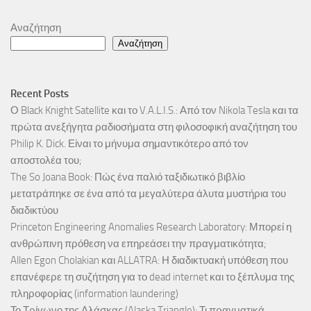
Αναζήτηση
Αναζήτηση
Recent Posts
Ο Black Knight Satellite και το V.A.L.I.S.: Από τον Nikola Tesla και τα
πρώτα ανεξήγητα ραδιοσήματα στη φιλοσοφική αναζήτηση του
Philip K. Dick. Είναι το μήνυμα σημαντικότερο από τον
αποστολέα του;
The So Joana Book: Πώς ένα παλιό ταξιδιωτικό βιβλίο
μετατράπηκε σε ένα από τα μεγαλύτερα άλυτα μυστήρια του
διαδικτύου
Princeton Engineering Anomalies Research Laboratory: Μπορεί η
ανθρώπινη πρόθεση να επηρεάσει την πραγματικότητα;
Allen Egon Cholakian και ALLATRA: Η διαδικτυακή υπόθεση που
επανέφερε τη συζήτηση για το dead internet και το ξέπλυμα της
πληροφορίας (information laundering)
Το Τρίγωνο της Αλάσκας (Alaska Triangle): Τι πραγματικά