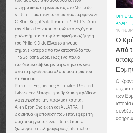
των μασκών από μόλυβδο και του
αινιγματικού σημειώματος στο Morro do
Vintém. Ποιο ήταν το σήμα που περίμεναν;
ΘΡΗΣΚΕΊ
Ο Black Knight Satellite και το V.A.L.I.S.: Από
ΑΝΑΡΤΉΣ
τον Nikola Tesla και τα πρώτα ανεξήγητα
16 ΦΕΒΡ
ραδιοσήματα στη φιλοσοφική αναζήτηση
Ο Κρό
του Philip K. Dick. Είναι το μήνυμα
Από τ
σημαντικότερο από τον αποστολέα του;
The So Joana Book: Πώς ένα παλιό
απόκρ
ταξιδιωτικό βιβλίο μετατράπηκε σε ένα
Ερμητ
από τα μεγαλύτερα άλυτα μυστήρια του
διαδικτύου
Ο Κρόνο
Princeton Engineering Anomalies Research
αρχαιότ
Laboratory: Μπορεί η ανθρώπινη πρόθεση
των Ερμ
να επηρεάσει την πραγματικότητα;
ιστορία
Allen Egon Cholakian και ALLATRA: Η
συνδέου
διαδικτυακή υπόθεση που επανέφερε τη
αφηρημέν
συζήτηση για το dead internet και το
ξέπλυμα της πληροφορίας (information