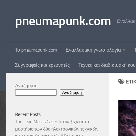
Skip to content
pneumapunk.com
Εναλλακτ
Το pneumapunk.com
Εναλλακτική γνωσιολογία
Συγγραφείς και ερευνητές
Τέχνες και διαδικτυακή κο
ΕΤΙ
Αναζήτηση
Αναζήτηση
Recent Posts
The Lead Masks Case: Το ανεξιχνίαστο
μυστήριο των δύο ηλεκτρονικών τεχνικών,