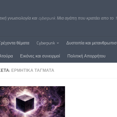
ική γνωσιολογία και cyberpunk. Μια αγάπη που κρατάει απο το 1
Τρέχοντα θέματα
Cyberpunk
Δυστοπία και μετανθρωπι
υλτούρα
Εικόνες και συνειρμοί
Πολιτική Απορρήτου
ΚΈΤΑ:
ΕΡΜΗΤΙΚΆ ΤΆΓΜΑΤΑ