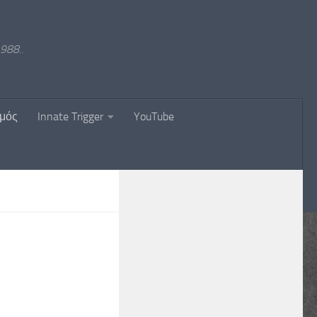
988..
σμός
Innate Trigger
YouTube