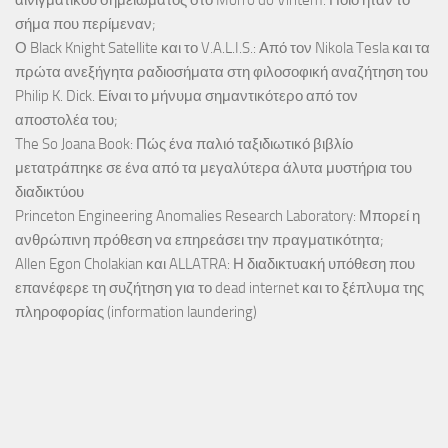
αινιγματικού σημειώματος στο Morro do Vintém. Ποιο ήταν το
σήμα που περίμεναν;
Ο Black Knight Satellite και το V.A.L.I.S.: Από τον Nikola Tesla και τα
πρώτα ανεξήγητα ραδιοσήματα στη φιλοσοφική αναζήτηση του
Philip K. Dick. Είναι το μήνυμα σημαντικότερο από τον
αποστολέα του;
The So Joana Book: Πώς ένα παλιό ταξιδιωτικό βιβλίο
μετατράπηκε σε ένα από τα μεγαλύτερα άλυτα μυστήρια του
διαδικτύου
Princeton Engineering Anomalies Research Laboratory: Μπορεί η
ανθρώπινη πρόθεση να επηρεάσει την πραγματικότητα;
Allen Egon Cholakian και ALLATRA: Η διαδικτυακή υπόθεση που
επανέφερε τη συζήτηση για το dead internet και το ξέπλυμα της
πληροφορίας (information laundering)