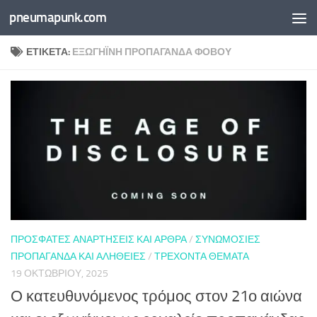
pneumapunk.com
Skip to content
ΕΤΙΚΈΤΑ:
ΕΞΩΓΉΙΝΗ ΠΡΟΠΑΓΆΝΔΑ ΦΌΒΟΥ
ΠΡΌΣΦΑΤΕΣ ΑΝΑΡΤΉΣΕΙΣ ΚΑΙ ΆΡΘΡΑ
/
ΣΥΝΩΜΟΣΊΕΣ
ΠΡΟΠΑΓΆΝΔΑ ΚΑΙ ΑΛΉΘΕΙΕΣ
/
ΤΡΈΧΟΝΤΑ ΘΈΜΑΤΑ
19 ΟΚΤΩΒΡΊΟΥ, 2025
Ο κατευθυνόμενος τρόμος στον 21ο αιώνα