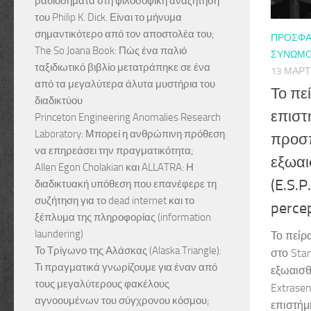
ραδιοσήματα στη φιλοσοφική αναζήτηση
του Philip K. Dick. Είναι το μήνυμα
σημαντικότερο από τον αποστολέα του;
ΠΡΌΣΦΑ
The So Joana Book: Πώς ένα παλιό
ΣΥΝΩΜΟ
ταξιδιωτικό βιβλίο μετατράπηκε σε ένα
13 ΜΑΡΤ
από τα μεγαλύτερα άλυτα μυστήρια του
Το πε
διαδικτύου
επιστ
Princeton Engineering Anomalies Research
Laboratory: Μπορεί η ανθρώπινη πρόθεση
προσπ
να επηρεάσει την πραγματικότητα;
εξωαι
Allen Egon Cholakian και ALLATRA: Η
(E.S.P
διαδικτυακή υπόθεση που επανέφερε τη
συζήτηση για το dead internet και το
perce
ξέπλυμα της πληροφορίας (information
laundering)
Το πείρ
Το Τρίγωνο της Αλάσκας (Alaska Triangle):
στο Sta
Τι πραγματικά γνωρίζουμε για έναν από
εξωαισθ
τους μεγαλύτερους φακέλους
Extrasen
αγνοουμένων του σύγχρονου κόσμου;
επιστήμ