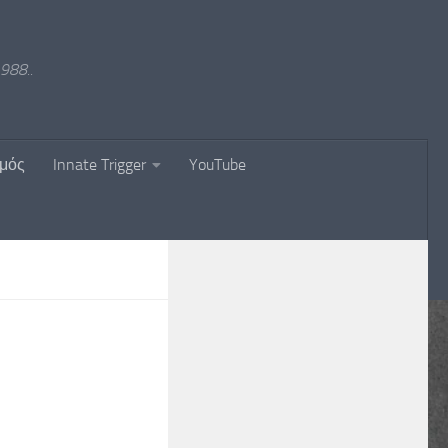
988..
σμός
Innate Trigger
YouTube