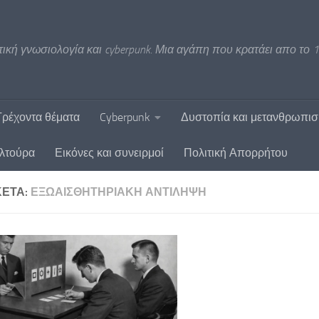
ική γνωσιολογία και cyberpunk. Μια αγάπη που κρατάει απο το 1
Τρέχοντα θέματα
Cyberpunk
Δυστοπία και μετανθρωπι
υλτούρα
Εικόνες και συνειρμοί
Πολιτική Απορρήτου
ΚΈΤΑ:
ΕΞΩΑΙΣΘΗΤΗΡΙΑΚΉ ΑΝΤΊΛΗΨΗ