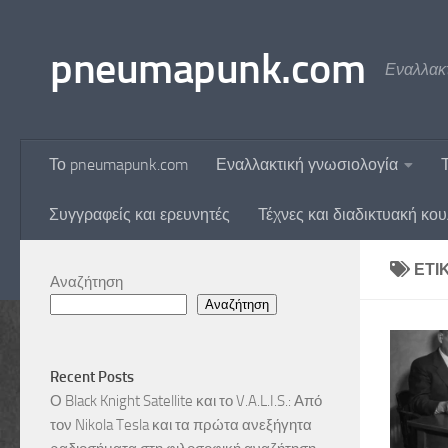
Skip to content
pneumapunk.com
Εναλλακτ
Το pneumapunk.com
Εναλλακτική γνωσιολογία
Συγγραφείς και ερευνητές
Τέχνες και διαδικτυακή κο
ΕΤΙ
Αναζήτηση
Αναζήτηση
Recent Posts
Ο Black Knight Satellite και το V.A.L.I.S.: Από
τον Nikola Tesla και τα πρώτα ανεξήγητα