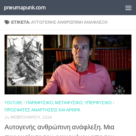
pneumapunk.com
Skip to content
ΕΤΙΚΈΤΑ:
ΑΥΤΟΓΕΝΉΣ ΑΝΘΡΏΠΙΝΗ ΑΝΆΦΛΕΞΗ
YOUTUBE
/
ΠΑΡΑΦΥΣΙΚΌ, ΜΕΤΑΦΥΣΙΚΌ, ΥΠΕΡΦΥΣΙΚΌ
/
ΠΡΌΣΦΑΤΕΣ ΑΝΑΡΤΉΣΕΙΣ ΚΑΙ ΆΡΘΡΑ
24 ΦΕΒΡΟΥΑΡΊΟΥ, 2026
Αυτογενής ανθρώπινη ανάφλεξη. Μια