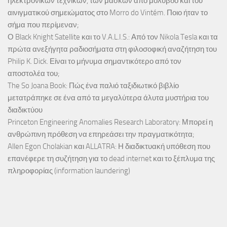
ηλεκτρονικών τεχνικών, των μασκών από μόλυβδο και του
αινιγματικού σημειώματος στο Morro do Vintém. Ποιο ήταν το
σήμα που περίμεναν;
Ο Black Knight Satellite και το V.A.L.I.S.: Από τον Nikola Tesla και τα
πρώτα ανεξήγητα ραδιοσήματα στη φιλοσοφική αναζήτηση του
Philip K. Dick. Είναι το μήνυμα σημαντικότερο από τον
αποστολέα του;
The So Joana Book: Πώς ένα παλιό ταξιδιωτικό βιβλίο
μετατράπηκε σε ένα από τα μεγαλύτερα άλυτα μυστήρια του
διαδικτύου
Princeton Engineering Anomalies Research Laboratory: Μπορεί η
ανθρώπινη πρόθεση να επηρεάσει την πραγματικότητα;
Allen Egon Cholakian και ALLATRA: Η διαδικτυακή υπόθεση που
επανέφερε τη συζήτηση για το dead internet και το ξέπλυμα της
πληροφορίας (information laundering)