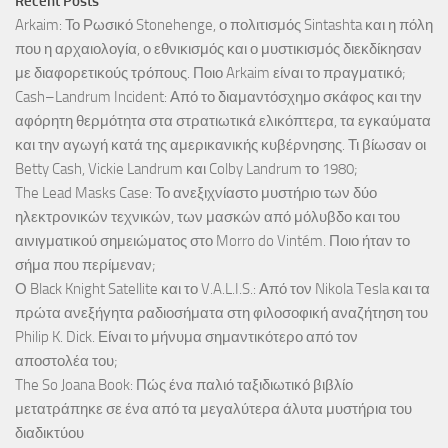
Recent Posts
Arkaim: Το Ρωσικό Stonehenge, ο πολιτισμός Sintashta και η πόλη
που η αρχαιολογία, ο εθνικισμός και ο μυστικισμός διεκδίκησαν
με διαφορετικούς τρόπους. Ποιο Arkaim είναι το πραγματικό;
Cash–Landrum Incident: Από το διαμαντόσχημο σκάφος και την
αφόρητη θερμότητα στα στρατιωτικά ελικόπτερα, τα εγκαύματα
και την αγωγή κατά της αμερικανικής κυβέρνησης. Τι βίωσαν οι
Betty Cash, Vickie Landrum και Colby Landrum το 1980;
The Lead Masks Case: Το ανεξιχνίαστο μυστήριο των δύο
ηλεκτρονικών τεχνικών, των μασκών από μόλυβδο και του
αινιγματικού σημειώματος στο Morro do Vintém. Ποιο ήταν το
σήμα που περίμεναν;
Ο Black Knight Satellite και το V.A.L.I.S.: Από τον Nikola Tesla και τα
πρώτα ανεξήγητα ραδιοσήματα στη φιλοσοφική αναζήτηση του
Philip K. Dick. Είναι το μήνυμα σημαντικότερο από τον
αποστολέα του;
The So Joana Book: Πώς ένα παλιό ταξιδιωτικό βιβλίο
μετατράπηκε σε ένα από τα μεγαλύτερα άλυτα μυστήρια του
διαδικτύου