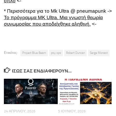
όπλο
<-
* Περισσότερα για το Mk Ultra @ pneumapunk ->
Το πρόγραμμα MK Ultra. Μια γνωστή θεωρία
συνωμοσίας που αποδείχθηκε αληθινή.
<-
Ετικέτες:
Project Blue Beam
psy ops
Robert Duncan
Serge Monast
ΊΣΩΣ ΣΑΣ ΕΝΔΙΑΦΈΡΟΥΝ…
24 ΑΠΡΙΛΊΟΥ, 2026
5 ΙΟΥΝΊΟΥ, 2026