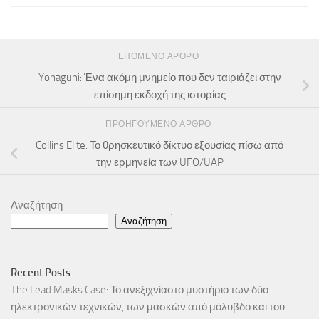
ΕΠΌΜΕΝΟ ΆΡΘΡΟ
Yonaguni: Ένα ακόμη μνημείο που δεν ταιριάζει στην
επίσημη εκδοχή της ιστορίας
ΠΡΟΗΓΟΎΜΕΝΟ ΆΡΘΡΟ
Collins Elite: Το θρησκευτικό δίκτυο εξουσίας πίσω από
την ερμηνεία των UFO/UAP
Αναζήτηση
Αναζήτηση
Recent Posts
The Lead Masks Case: Το ανεξιχνίαστο μυστήριο των δύο
ηλεκτρονικών τεχνικών, των μασκών από μόλυβδο και του