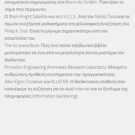
αινιγματικού σημειώματος στο Morro do Vintém. Ποιο ήταν το
σήμα που περίμεναν;
Ο Black Knight Satellite και το V.A.L.I.S.: Από τον Nikola Tesla και τα
πρώτα ανεξήγητα ραδιοσήματα στη φιλοσοφική αναζήτηση του
Philip K. Dick. Είναι το μήνυμα σημαντικότερο από τον
αποστολέα του;
The So Joana Book: Πώς ένα παλιό ταξιδιωτικό βιβλίο
μετατράπηκε σε ένα από τα μεγαλύτερα άλυτα μυστήρια του
διαδικτύου
Princeton Engineering Anomalies Research Laboratory: Μπορεί η
ανθρώπινη πρόθεση να επηρεάσει την πραγματικότητα;
Allen Egon Cholakian και ALLATRA: Η διαδικτυακή υπόθεση που
επανέφερε τη συζήτηση για το dead internet και το ξέπλυμα της
πληροφορίας (information laundering)