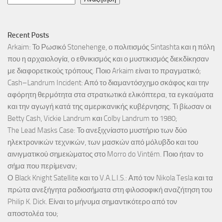
Recent Posts
Arkaim: Το Ρωσικό Stonehenge, ο πολιτισμός Sintashta και η πόλη
που η αρχαιολογία, ο εθνικισμός και ο μυστικισμός διεκδίκησαν
με διαφορετικούς τρόπους. Ποιο Arkaim είναι το πραγματικό;
Cash–Landrum Incident: Από το διαμαντόσχημο σκάφος και την
αφόρητη θερμότητα στα στρατιωτικά ελικόπτερα, τα εγκαύματα
και την αγωγή κατά της αμερικανικής κυβέρνησης. Τι βίωσαν οι
Betty Cash, Vickie Landrum και Colby Landrum το 1980;
The Lead Masks Case: Το ανεξιχνίαστο μυστήριο των δύο
ηλεκτρονικών τεχνικών, των μασκών από μόλυβδο και του
αινιγματικού σημειώματος στο Morro do Vintém. Ποιο ήταν το
σήμα που περίμεναν;
Ο Black Knight Satellite και το V.A.L.I.S.: Από τον Nikola Tesla και τα
πρώτα ανεξήγητα ραδιοσήματα στη φιλοσοφική αναζήτηση του
Philip K. Dick. Είναι το μήνυμα σημαντικότερο από τον
αποστολέα του;