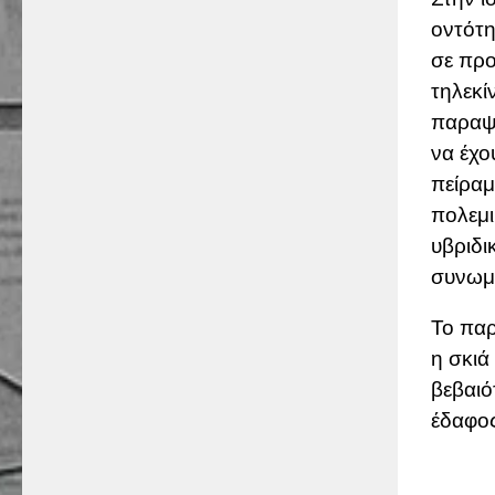
οντότ
σε προ
τηλεκί
παραψυ
να έχο
πείραμ
πολεμι
υβριδι
συνωμ
Το παρ
η σκιά
βεβαιό
έδαφος