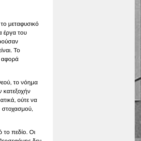
 το μεταφυσικό
α έργα του
ρούσαν
ίναι. Το
ν αφορά
Θεού, το νόημα
ν κατεξοχήν
τικά, ούτε να
ο στοχασμού,
 το πεδίο. Οι
 Περσεφόνης δεν