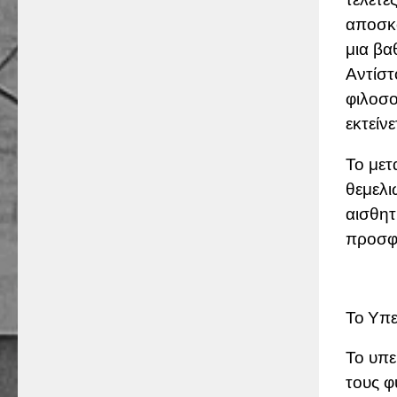
αποσκο
μια βα
Αντίστ
φιλοσο
εκτείν
Το μετ
θεμελι
αισθητ
προσφέ
Το Υπε
Το υπε
τους φ