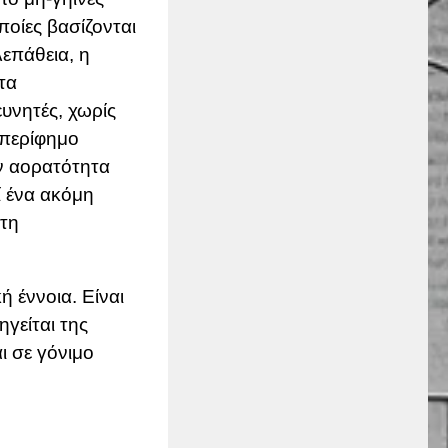
οποίες βασίζονται
λεπάθεια, η
τα
υνητές, χωρίς
 περίφημο
ην αορατότητα
ί ένα ακόμη
 τη
ή έννοια. Είναι
ηγείται της
ι σε γόνιμο