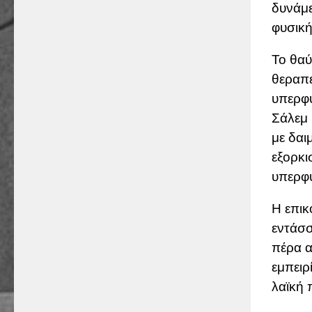
δυνάμε
φυσική
Το θαύ
θεραπε
υπερφυ
Σάλεμ 
με δαι
εξορκι
υπερφυ
Η επικ
εντάσσ
πέρα α
εμπειρ
λαϊκή 