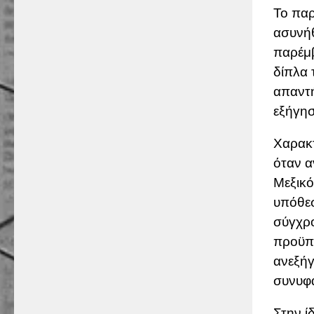
Το παρ
ασυνήθ
παρέμβ
δίπλα 
απαντή
εξήγησ
Χαρακτ
όταν α
Μεξικό
υπόθεσ
σύγχρο
προϋπο
ανεξήγ
συνυφα
Στην ί