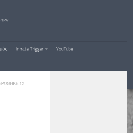
988..
σμός
Innate Trigger
YouTube
ΜΕΡΏΘΗΚΕ
12