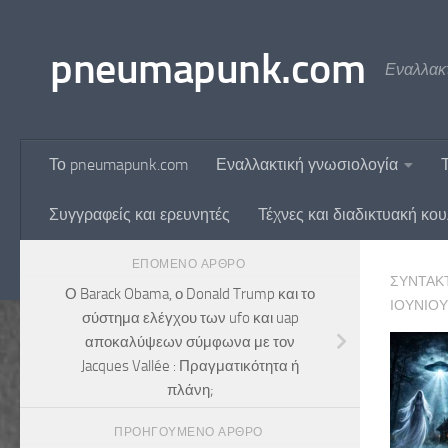
Skip to content
pneumapunk.com
Εναλλακτ
Το pneumapunk.com
Εναλλακτική γνωσιολογία
Συγγραφείς και ερευνητές
Τέχνες και διαδικτυακή κο
ΕΠΌΜΕΝΟ ΆΡΘΡΟ
ΣΥΝΤΆΚ
Ο Barack Obama, ο Donald Trump και το
ΙΟΥΝΊΟΥ
σύστημα ελέγχου των ufo και uap
αποκαλύψεων σύμφωνα με τον
Jacques Vallée : Πραγματικότητα ή
πλάνη;
ΠΡΟΗΓΟΎΜΕΝΟ ΆΡΘΡΟ