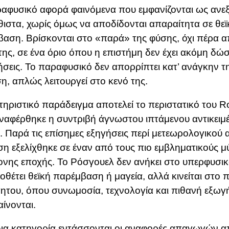
αφυσικό αφορά φαινόμενα που εμφανίζονται ως ανε
ιστα, χωρίς όμως να αποδίδονται απαραίτητα σε θεϊ
αση. Βρίσκονται στο «παρά» της φύσης, όχι πέρα α
της, σε ένα όριο όπου η επιστήμη δεν έχει ακόμη δώσ
σεις. Το παραφυσικό δεν απορρίπτει κατ’ ανάγκην τ
η, απλώς λειτουργεί στο κενό της.
ηριστικό παράδειγμα αποτελεί το περιστατικό του
R
ναφέρθηκε η συντριβή άγνωστου ιπτάμενου αντικειμ
. Παρά τις επίσημες εξηγήσεις περί μετεωρολογικού 
η εξελίχθηκε σε έναν από τους πιο εμβληματικούς μ
νης εποχής. Το Ρόσγουελ δεν ανήκει στο υπερφυσικ
θέτει θεϊκή παρέμβαση ή μαγεία, αλλά κινείται στο π
ητου, όπου συνωμοσία, τεχνολογία και πιθανή εξωγ
ίνονται.
δια κατηγορία εντάσσονται οι αναφορές απαγωγών α