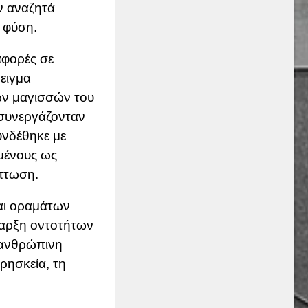
ν αναζητά
η φύση.
αφορές σε
ειγμα
των μαγισσών του
 συνεργάζονταν
νδέθηκε με
σμένους ως
πτωση.
αι οραμάτων
παρξη οντοτήτων
 ανθρώπινη
ρησκεία, τη