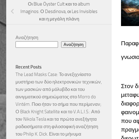
Οι Blue Öyster Cult και το album
Imaginos: Ο Desdinova, οι Les Invisibles
και η μεγάλη πλάνη
Αναζήτηση
Παραφυ
Αναζήτηση
γνωσιο
Recent Posts
The Lead Masks Case: Το ανεξιχνίαστο
μυστήριο των δύο ηλεκτρονικών τεχνικών,
Στον δ
των μασκών από μόλυβδο και του
μεταφυ
αινιγματικού σημειώματος στο Morro do
διαφορ
Vintém. Ποιο ήταν το σήμα που περίμεναν;
φαινομ
Ο Black Knight Satellite και το V.A.L.I.S.: Από
τον Nikola Tesla και τα πρώτα ανεξήγητα
που αφ
ραδιοσήματα στη φιλοσοφική αναζήτηση
πραγμα
του Philip K. Dick. Είναι το μήνυμα
διερωτ