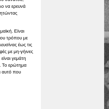
λλο να ερευνά
ζητώντας
μαϊκή. Είναι
 του τρόπου με
ευσίνας έως τις
φές με μη-γήινες
 είναι γεμάτη
. Το ερώτημα
ι αυτό που