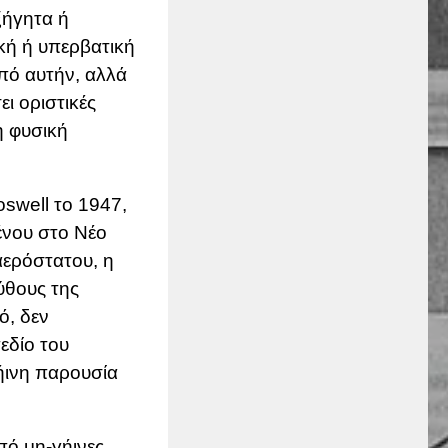
ξήγητα ή
κή ή υπερβατική
πό αυτήν, αλλά
ει οριστικές
η φυσική
oswell
το 1947,
ένου στο Νέο
αερόστατου, η
ύθους της
ό, δεν
εδίο του
ήινη παρουσία
πό μη-γήινες