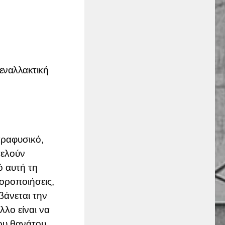
εναλλακτική
αραφυσικό,
τελούν
ό αυτή τη
φοροποιήσεις,
βάνεται την
λλο είναι να
ου θανάτου,