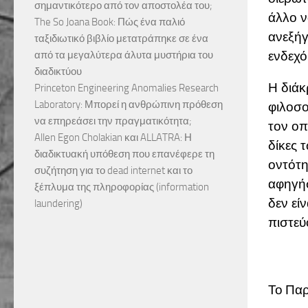
σημαντικότερο από τον αποστολέα του;
άλλο ν
The So Joana Book: Πώς ένα παλιό
ανεξήγ
ταξιδιωτικό βιβλίο μετατράπηκε σε ένα
ενδεχό
από τα μεγαλύτερα άλυτα μυστήρια του
διαδικτύου
Η διάκ
Princeton Engineering Anomalies Research
Laboratory: Μπορεί η ανθρώπινη πρόθεση
φιλοσο
να επηρεάσει την πραγματικότητα;
τον οπ
Allen Egon Cholakian και ALLATRA: Η
δίκες 
διαδικτυακή υπόθεση που επανέφερε τη
οντότη
συζήτηση για το dead internet και το
αφηγήσ
ξέπλυμα της πληροφορίας (information
δεν εί
laundering)
πιστεύο
Το Παρ