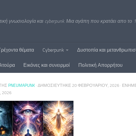
ική γνωσιολογία και cyberpunk. Μια αγάπη που κρατάει απο το 1
Τρέχοντα θέματα
Cyberpunk
Δυστοπία και μετανθρωπι
υλτούρα
Εικόνες και συνειρμοί
Πολιτική Απορρήτου
ΤΗΣ
PNEUMAPUNK
· ΔΗΜΟΣΙΕΎΤΗΚΕ
20 ΦΕΒΡΟΥΑΡΊΟΥ, 2026
· ΕΝΗ
, 2026