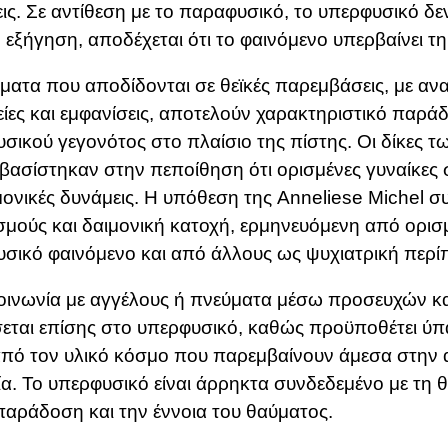
ις. Σε αντίθεση με το παραφυσικό, το υπερφυσικό δε
 εξήγηση, αποδέχεται ότι το φαινόμενο υπερβαίνει τ
ματα που αποδίδονται σε θεϊκές παρεμβάσεις, με αν
ίες και εμφανίσεις, αποτελούν χαρακτηριστικό παράδ
σικού γεγονότος στο πλαίσιο της πίστης. Οι δίκες 
βασίστηκαν στην πεποίθηση ότι ορισμένες γυναίκες
μονικές δυνάμεις. Η υπόθεση της
Anneliese Michel
συ
σμούς και δαιμονική κατοχή, ερμηνευόμενη από ορι
σικό φαινόμενο και από άλλους ως ψυχιατρική περί
οινωνία με αγγέλους ή πνεύματα μέσω προσευχών κ
εται επίσης στο υπερφυσικό, καθώς προϋποθέτει ύ
πό τον υλικό κόσμο που παρεμβαίνουν άμεσα στην
ία. Το υπερφυσικό είναι άρρηκτα συνδεδεμένο με τη θ
παράδοση και την έννοια του θαύματος.