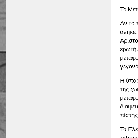
Το Μετ
Αν το 
ανήκει
Αριστο
ερωτήμ
μεταφυ
γεγονό
Η ύπαρ
της ζω
μεταφυ
διαψευ
πίστης
Τα Ελε
τελετέ