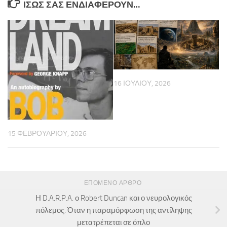
ΊΣΩΣ ΣΑΣ ΕΝΔΙΑΦΈΡΟΥΝ…
16 ΙΟΥΛΊΟΥ, 2026
15 ΦΕΒΡΟΥΑΡΊΟΥ, 2026
ΕΠΌΜΕΝΟ ΆΡΘΡΟ
Η D.A.R.P.A. ο Robert Duncan και ο νευρολογικός
πόλεμος. Όταν η παραμόρφωση της αντίληψης
μετατρέπεται σε όπλο