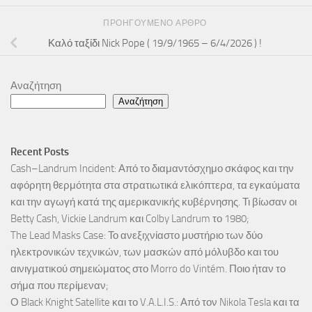
ΠΡΟΗΓΟΎΜΕΝΟ ΆΡΘΡΟ
Καλό ταξίδι Nick Pope ( 19/9/1965 – 6/4/2026 ) !
Αναζήτηση
Αναζήτηση
Recent Posts
Cash–Landrum Incident: Από το διαμαντόσχημο σκάφος και την
αφόρητη θερμότητα στα στρατιωτικά ελικόπτερα, τα εγκαύματα
και την αγωγή κατά της αμερικανικής κυβέρνησης. Τι βίωσαν οι
Betty Cash, Vickie Landrum και Colby Landrum το 1980;
The Lead Masks Case: Το ανεξιχνίαστο μυστήριο των δύο
ηλεκτρονικών τεχνικών, των μασκών από μόλυβδο και του
αινιγματικού σημειώματος στο Morro do Vintém. Ποιο ήταν το
σήμα που περίμεναν;
Ο Black Knight Satellite και το V.A.L.I.S.: Από τον Nikola Tesla και τα