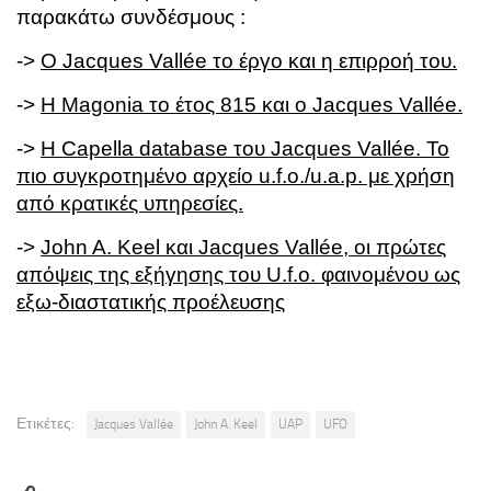
παρακάτω συνδέσμους :
->
Ο Jacques Vallée το έργο και η επιρροή του.
->
Η Magonia το έτος 815 και ο Jacques Vallée.
->
Η Capella database του Jacques Vallée. Το
πιο συγκροτημένο αρχείο u.f.o./u.a.p. με χρήση
από κρατικές υπηρεσίες.
->
John A. Keel και Jacques Vallée, οι πρώτες
απόψεις της εξήγησης του U.f.o. φαινομένου ως
εξω-διαστατικής προέλευσης
Ετικέτες:
Jacques Vallée
John A. Keel
UAP
UFO