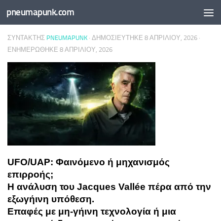
pneumapunk.com
Skip to content
ΣΥΝΤΆΚΤΗΣ
PNEUMAPUNK
· ΔΗΜΟΣΙΕΎΤΗΚΕ
8 ΑΠΡΙΛΊΟΥ, 2026
·
ΕΝΗΜΕΡΏΘΗΚΕ
8 ΑΠΡΙΛΊΟΥ, 2026
UFO/UAP: Φαινόμενο ή μηχανισμός
επιρροής;
Η ανάλυση του
Jacques Vallée
πέρα από την
εξωγήινη υπόθεση.
Επαφές με μη-γήινη τεχνολογία ή μια