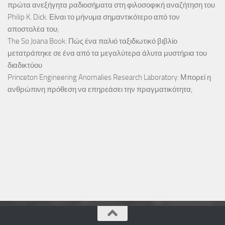
πρώτα ανεξήγητα ραδιοσήματα στη φιλοσοφική αναζήτηση του
Philip K. Dick. Είναι το μήνυμα σημαντικότερο από τον
αποστολέα του;
The So Joana Book: Πώς ένα παλιό ταξιδιωτικό βιβλίο
μετατράπηκε σε ένα από τα μεγαλύτερα άλυτα μυστήρια του
διαδικτύου
Princeton Engineering Anomalies Research Laboratory: Μπορεί η
ανθρώπινη πρόθεση να επηρεάσει την πραγματικότητα;