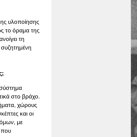
ρης υλοποίησης
ς το όραμα της
 ανοίγει τη
ύ συζητημένη
ς;
οσύστημα
τικά στο βράχο.
τήματα, χώρους
σκέπτες και οι
ρόμων, με
 που