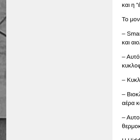
και η 
Το μον
– Smar
και αιο
– Αυτό
κυκλοφ
– Κυκλ
– Βιοκ
αέρα κ
– Αυτο
θερμοκ