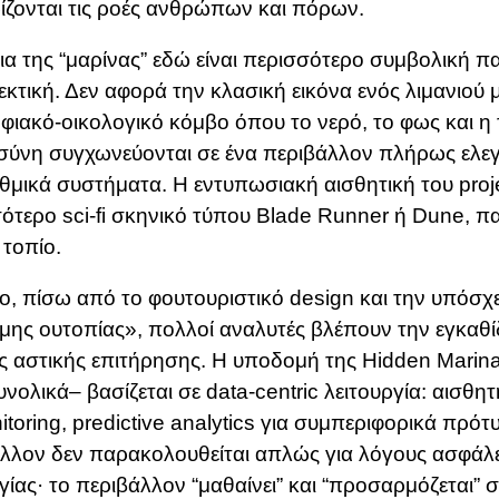
ρίζονται τις ροές ανθρώπων και πόρων.
ια της “μαρίνας” εδώ είναι περισσότερο συμβολική π
εκτική.
Δεν αφορά την κλασική εικόνα ενός λιμανιού 
φιακό-οικολογικό κόμβο όπου το νερό, το φως και η
ύνη συγχωνεύονται σε ένα περιβάλλον πλήρως ελε
ιθμικά συστήματα.
Η εντυπωσιακή αισθητική του proje
ότερο sci-fi σκηνικό τύπου Blade Runner ή Dune, πα
 τοπίο.
, πίσω από το φουτουριστικό design και την υπόσχ
μης ουτοπίας», πολλοί αναλυτές βλέπουν την εγκαθί
 αστικής επιτήρησης.
Η υποδομή της Hidden Marina
υνολικά– βασίζεται σε data-centric λειτουργία: αισθητ
itoring, predictive analytics για συμπεριφορικά πρό
λλον δεν παρακολουθείται απλώς για λόγους ασφάλε
γίας· το περιβάλλον “μαθαίνει” και “προσαρμόζεται” 