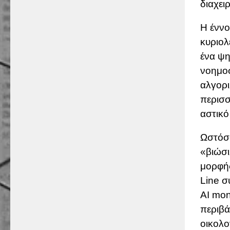
διαχει
Η έννο
κυριολ
ένα ψη
νοημοσ
αλγορ
περισσ
αστικό
Ωστόσο
«βιώσι
μορφής
Line σ
AI mon
περιβά
οικολο