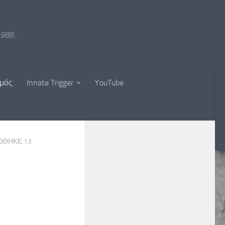
988..
σμός
Innate Trigger
YouTube
ΡΏΘΗΚΕ
13