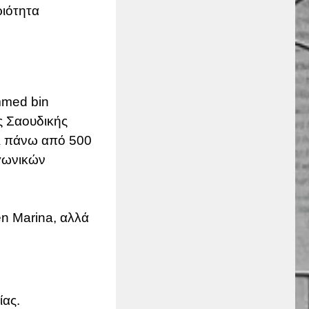
ιότητα
mmed bin
ς Σαουδικής
ι πάνω από 500
αγωνικών
en Marina, αλλά
ίας.