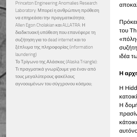
Princeton Engineering Anomalies Research
αποκαλ
Laboratory: Μπορεί η ανθρώπινη πρόθεση
να επηρεάσει την πραγματικότητα;
Πρόκει
Allen Egon Cholakian και ALLATRA: Η
του Th
διαδικτυακή υπόθεση που επανέφερε τη
«πόλης
συζήτηση για το dead internet και το
ξέπλυμα της πληροφορίας (information
συζήτη
laundering)
ιδέα τ
Το Τρίγωνο της Αλάσκας (Alaska Triangle):
Τι πραγματικά γνωρίζουμε για έναν από
Η αρχι
τους μεγαλύτερους φακέλους
αγνοουμένων του σύγχρονου κόσμου;
Η Hidd
κατοικ
Η δομή
πρασίν
κάτοικ
αυτόνο