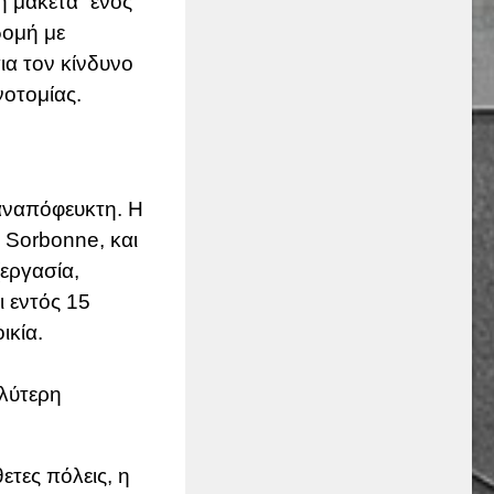
ή μακέτα” ενός
δομή με
ια τον κίνδυνο
οτομίας.
 αναπόφευκτη. Η
 Sorbonne, και
(εργασία,
ι εντός 15
ικία.
αλύτερη
ετες πόλεις, η