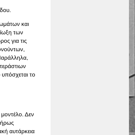
έδου.
ιωμάτων και
δίωξη των
ρος για τις
ρονούντων,
αράλληλα,
 τεράστιων
 υπόσχεται το
ό μοντέλο.
Δεν
λήρως
ακή αυτάρκεια