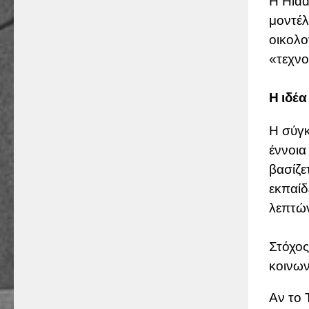
Η Hidd
μοντέλ
οικολο
«τεχνο
Η ιδέα
Η σύγκ
έννοια
βασίζε
εκπαίδ
λεπτών
Στόχος
κοινων
Αν το 