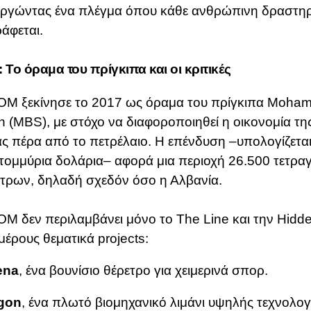
υργώντας ένα πλέγμα όπου κάθε ανθρώπινη δραστηρ
άφεται.
Το όραμα του πρίγκιπα και οι κριτικές
OM ξεκίνησε το 2017 ως όραμα του πρίγκιπα Moha
 (MBS), με στόχο να διαφοροποιηθεί η οικονομία τη
ς πέρα από το πετρέλαιο.
Η επένδυση –υπολογίζετα
τομμύρια δολάρια– αφορά μια περιοχή 26.500 τετρ
έτρων, δηλαδή σχεδόν όσο η Αλβανία.
M δεν περιλαμβάνει μόνο το The Line και την Hidd
ιμέρους θεματικά projects:
ena
, ένα βουνίσιο θέρετρο για χειμερινά σπορ.
gon
, ένα πλωτό βιομηχανικό λιμάνι υψηλής τεχνολογ