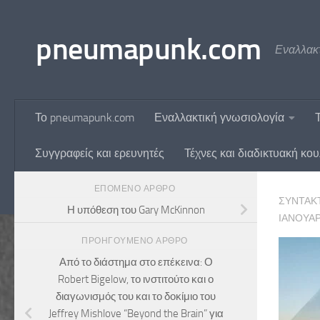
Skip to content
pneumapunk.com
Εναλλακτ
Το pneumapunk.com
Εναλλακτική γνωσιολογία
Συγγραφείς και ερευνητές
Τέχνες και διαδικτυακή κο
ΕΠΌΜΕΝΟ ΆΡΘΡΟ
ΣΥΝΤΆΚ
Η υπόθεση του Gary McKinnon
ΙΑΝΟΥΑΡ
ΠΡΟΗΓΟΎΜΕΝΟ ΆΡΘΡΟ
Από το διάστημα στο επέκεινα: Ο
Robert Bigelow, το ινστιτούτο και ο
διαγωνισμός του και το δοκίμιο του
Jeffrey Mishlove “Beyond the Brain” για