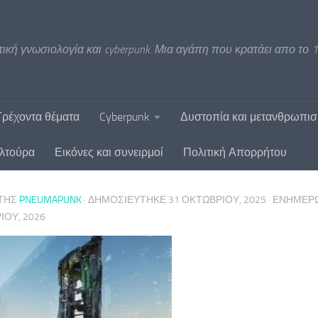
ική γνωσιολογία και cyberpunk. Μια αγάπη που κρατάει απο το 1
Τρέχοντα θέματα
Cyberpunk
Δυστοπία και μετανθρωπι
υλτούρα
Εικόνες και συνειρμοί
Πολιτική Απορρήτου
ΤΗΣ
PNEUMAPUNK
· ΔΗΜΟΣΙΕΎΤΗΚΕ
31 ΟΚΤΩΒΡΊΟΥ, 2025
· ΕΝΗΜΕ
ΊΟΥ, 2026