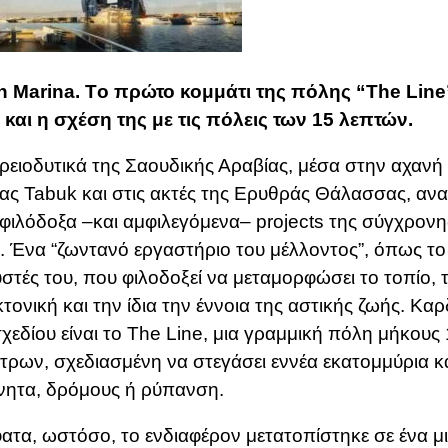
 Marina. Tο πρώτο κομμάτι της πόλης “The Line”
αι η σχέση της με τις πόλεις των 15 λεπτών.
ρειοδυτικά της Σαουδικής Αραβίας, μέσα στην αχανή
ας Tabuk και στις ακτές της Ερυθράς Θάλασσας, ανα
 φιλόδοξα –και αμφιλεγόμενα– projects της σύγχρονη
.
Ένα “ζωντανό εργαστήριο του μέλλοντος”, όπως το
στές του, που φιλοδοξεί να μεταμορφώσει το τοπίο, 
κτονική και την ίδια την έννοια της αστικής ζωής.
Καρδ
χεδίου είναι το The Line, μια γραμμική πόλη μήκους
έτρων, σχεδιασμένη να στεγάσει εννέα εκατομμύρια κ
νητα, δρόμους ή ρύπανση.
τα, ωστόσο, το ενδιαφέρον μετατοπίστηκε σε ένα μ