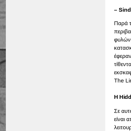
– Sin
Παρά τ
περιβα
φυλών 
κατασκ
έφεραν
τίθεντ
εκσκαφ
The Li
Η Hidd
Σε αυτ
είναι
λειτου