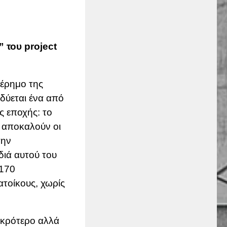
 του project
 έρημο της
δύεται ένα από
ς εποχής: το
 αποκαλούν οι
την
ιά αυτού του
 170
ατοίκους, χωρίς
ικρότερο αλλά