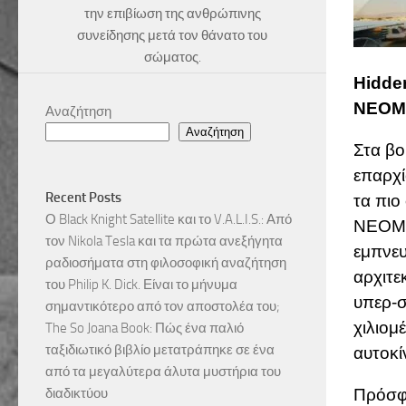
την επιβίωση της ανθρώπινης
συνείδησης μετά τον θάνατο του
σώματος.
Hidden
NEOM κ
Αναζήτηση
Αναζήτηση
Στα βο
επαρχί
Recent Posts
τα πιο
Ο Black Knight Satellite και το V.A.L.I.S.: Από
NEOM
τον Nikola Tesla και τα πρώτα ανεξήγητα
εμπνευ
ραδιοσήματα στη φιλοσοφική αναζήτηση
αρχιτε
του Philip K. Dick. Είναι το μήνυμα
υπερ-σ
σημαντικότερο από τον αποστολέα του;
χιλιομ
The So Joana Book: Πώς ένα παλιό
ταξιδιωτικό βιβλίο μετατράπηκε σε ένα
αυτοκί
από τα μεγαλύτερα άλυτα μυστήρια του
διαδικτύου
Πρόσφα