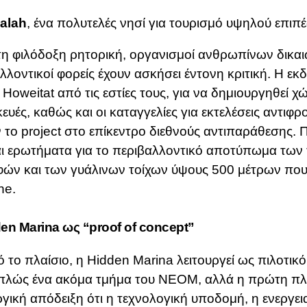
dalah
, ένα πολυτελές νησί για τουρισμό υψηλού επιπ
η φιλόδοξη ρητορική, οργανισμοί ανθρωπίνων δικα
λλοντικοί φορείς έχουν ασκήσει έντονη κριτική.
Η εκ
Howeitat από τις εστίες τους, για να δημιουργηθεί χώ
ευές, καθώς και οι καταγγελίες για εκτελέσεις αντιφ
 το project στο επίκεντρο διεθνούς αντιπαράθεσης.
Π
αι ερωτήματα για το περιβαλλοντικό αποτύπωμα των
ών και των γυάλινων τοίχων ύψους 500 μέτρων που
ne.
en Marina ως “proof of concept”
ό το πλαίσιο, η Hidden Marina λειτουργεί ως πιλοτικ
 απλώς ένα ακόμα τμήμα του NEOM, αλλά η πρώτη π
ργική απόδειξη ότι η τεχνολογική υποδομή, η ενεργει