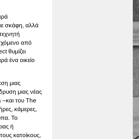
αρά
με σκάφη, αλλά
 τεχνητή
γχόμενο από
ct θυμίζει
ρά ένα οικείο
εση μιας
δρυση μιας νέας
 –και του The
ήρες, κάμερες,
τυπα.
Το
ιας ή
στους κατοίκους,