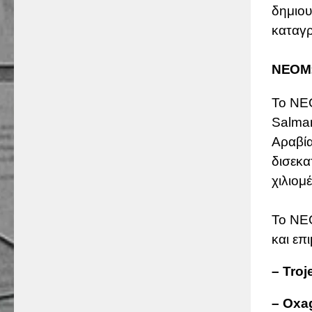
δημιο
καταγρ
NEOM: 
Το NE
Salman
Αραβία
δισεκα
χιλιομ
Το NEO
και επ
– Troj
– Oxa