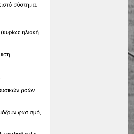
ειστό σύστημα.
 (κυρίως ηλιακή
μιση
.
 φυσικών ροών
μόζουν φωτισμό,