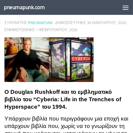
pneumapunk.com
Skip to content
ΣΥΝΤΆΚΤΗΣ
PNEUMAPUNK
· ΔΗΜΟΣΙΕΎΤΗΚΕ
30 ΙΑΝΟΥΑΡΊΟΥ, 2026
·
ΕΝΗΜΕΡΏΘΗΚΕ
1 ΦΕΒΡΟΥΑΡΊΟΥ, 2026
Ο Douglas Rushkoff και το εμβληματικό
βιβλίο του “Cyberia: Life in the Trenches of
Hyperspace” του 1994.
Υπάρχουν βιβλία που περιγράφουν μια εποχή και
υπάρχουν βιβλία που, χωρίς να το γνωρίζουν τη