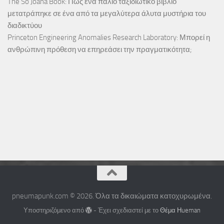
The So Joana Book: Πώς ένα παλιό ταξιδιωτικό βιβλίο
μετατράπηκε σε ένα από τα μεγαλύτερα άλυτα μυστήρια του
διαδικτύου
Princeton Engineering Anomalies Research Laboratory: Μπορεί η
ανθρώπινη πρόθεση να επηρεάσει την πραγματικότητα;
pneumapunk.com © 2026. Όλα τα δικαιώματα κατοχυρωμένα.
Υποστηριζόμενο από
- Έχει σχεδιαστεί με το
Θέμα Ηueman