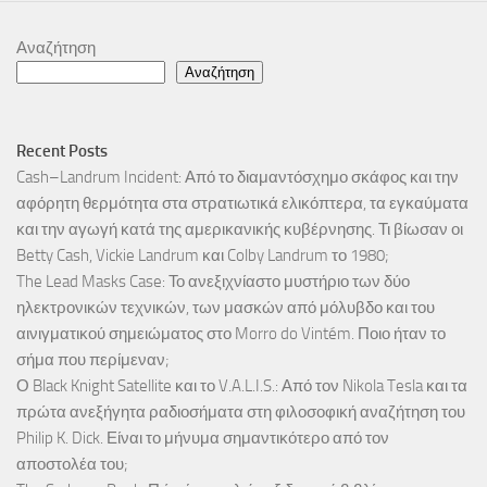
Αναζήτηση
Αναζήτηση
Recent Posts
Cash–Landrum Incident: Από το διαμαντόσχημο σκάφος και την
αφόρητη θερμότητα στα στρατιωτικά ελικόπτερα, τα εγκαύματα
και την αγωγή κατά της αμερικανικής κυβέρνησης. Τι βίωσαν οι
Betty Cash, Vickie Landrum και Colby Landrum το 1980;
The Lead Masks Case: Το ανεξιχνίαστο μυστήριο των δύο
ηλεκτρονικών τεχνικών, των μασκών από μόλυβδο και του
αινιγματικού σημειώματος στο Morro do Vintém. Ποιο ήταν το
σήμα που περίμεναν;
Ο Black Knight Satellite και το V.A.L.I.S.: Από τον Nikola Tesla και τα
πρώτα ανεξήγητα ραδιοσήματα στη φιλοσοφική αναζήτηση του
Philip K. Dick. Είναι το μήνυμα σημαντικότερο από τον
αποστολέα του;