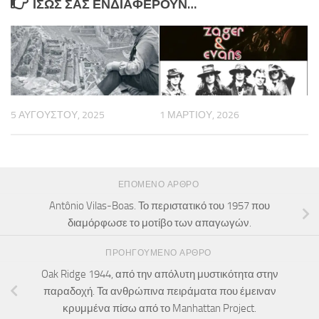
ΊΣΩΣ ΣΑΣ ΕΝΔΙΑΦΈΡΟΥΝ…
5 ΑΥΓΟΎΣΤΟΥ, 2025
1 ΜΑΡΤΊΟΥ, 2026
ΕΠΌΜΕΝΟ ΆΡΘΡΟ
Antônio Vilas-Boas. Το περιστατικό του 1957 που
διαμόρφωσε το μοτίβο των απαγωγών.
ΠΡΟΗΓΟΎΜΕΝΟ ΆΡΘΡΟ
Oak Ridge 1944, από την απόλυτη μυστικότητα στην
παραδοχή. Τα ανθρώπινα πειράματα που έμειναν
κρυμμένα πίσω από το Manhattan Project.