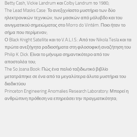
Betty Cash, Vickie Landrum και Colby Landrum το 1980;
The Lead Masks Case: Το ανεξιχνίαστο μυστήριο των δύο
ηλεκτρονικών τεχνικών, των μασκών από μόλυβδο και του
αινιγματικού σημειώματος στο Morro do Vintém. Ποιο ήταν το
σήμα που περίμεναν;
Ο Black Knight Satellite και το V.A.L.I.S.: Από τον Nikola Tesla και τα
πρώτα ανεξήγητα ραδιοσήματα στη φιλοσοφική αναζήτηση του
Philip K. Dick. Είναι το μήνυμα σημαντικότερο από τον
αποστολέα του;
The So Joana Book: Πώς ένα παλιό ταξιδιωτικό βιβλίο
μετατράπηκε σε ένα από τα μεγαλύτερα άλυτα μυστήρια του
διαδικτύου
Princeton Engineering Anomalies Research Laboratory: Μπορεί η
ανθρώπινη πρόθεση να επηρεάσει την πραγματικότητα;