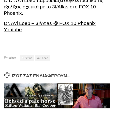
Ο
Dr. Avi Loeb παρουσιάζει συγκεντρωτικά τις
εξελίξεις σχετικά με το 3I/Atlas στο
FOX 10
Phoenix.
Dr. Avi Loeb
– 3I/Atlas @ FOX 10 Phoenix
Youtube
Ετικέτες:
3I/Atlas
Avi Loeb
ΊΣΩΣ ΣΑΣ ΕΝΔΙΑΦΈΡΟΥΝ…