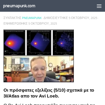
pneumapunk.com
Skip to content
ΣΥΝΤΆΚΤΗΣ
PNEUMAPUNK
· ΔΗΜΟΣΙΕΎΤΗΚΕ
5 ΟΚΤΩΒΡΊΟΥ, 2025
·
ΕΝΗΜΕΡΏΘΗΚΕ
5 ΟΚΤΩΒΡΊΟΥ, 2025
Οι πρόσφατες εξελίξεις (5/10) σχετικά με το
3I/Atlas απο τον Avi Loeb.