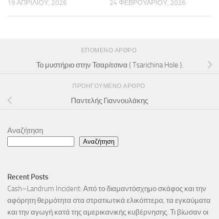
19 ΑΠΡΙΛΊΟΥ, 2026
24 ΦΕΒΡΟΥΑΡΊΟΥ, 2026
ΕΠΌΜΕΝΟ ΆΡΘΡΟ
Το μυστήριο στην Τσαρίτσινα ( Tsarichina Hole ).
ΠΡΟΗΓΟΎΜΕΝΟ ΆΡΘΡΟ
Παντελής Γιαννουλάκης
Αναζήτηση
Αναζήτηση
Recent Posts
Cash–Landrum Incident: Από το διαμαντόσχημο σκάφος και την
αφόρητη θερμότητα στα στρατιωτικά ελικόπτερα, τα εγκαύματα
και την αγωγή κατά της αμερικανικής κυβέρνησης. Τι βίωσαν οι