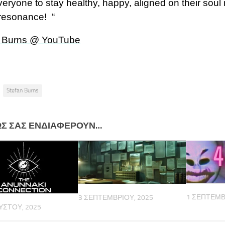
eryone to stay healthy, happy, aligned on their soul mi
 resonance!
“
n Burns @ YouTube
Stefan Burns
ΩΣ ΣΑΣ ΕΝΔΙΑΦΈΡΟΥΝ…
1 ΣΕΠΤΕΜΒ
3 ΣΕΠΤΕΜΒΡΊΟΥ, 2025
ΎΣΤΟΥ, 2025