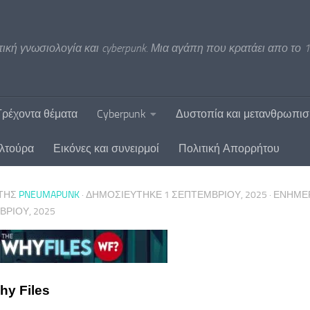
ική γνωσιολογία και cyberpunk. Μια αγάπη που κρατάει απο το 1
Τρέχοντα θέματα
Cyberpunk
Δυστοπία και μετανθρωπι
υλτούρα
Εικόνες και συνειρμοί
Πολιτική Απορρήτου
ΤΗΣ
PNEUMAPUNK
· ΔΗΜΟΣΙΕΎΤΗΚΕ
1 ΣΕΠΤΕΜΒΡΊΟΥ, 2025
· ΕΝΗΜ
ΡΊΟΥ, 2025
hy Files