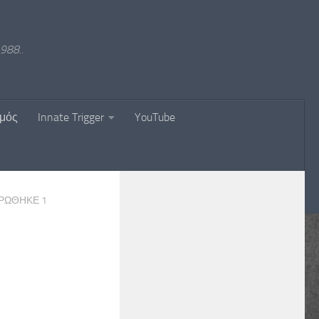
988..
σμός
Innate Trigger
YouTube
ΕΡΏΘΗΚΕ
1