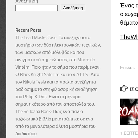
Αναζήτηση
Ένας α
Αναζήτηση
ο ευχά
θέματα
Recent Posts
TheWh
The Lead Masks Case: Το ανεξιχνίαστο
μυστήριο των δύο ηλεκτρονικών τεχνικών,
των μασκών από μόλυβδο και του
αινιγματικού σημειώματος στο Morro do
Vintém. Ποιο ήταν το σήμα που περίμεναν;
Ετικέτες:
Ο Black Knight Satellite και το V.A.L.I.S.: Από
τον Nikola Tesla και τα πρώτα ανεξήγητα
ΊΣ
ραδιοσήματα στη φιλοσοφική αναζήτηση
του Philip K. Dick. Είναι το μήνυμα
σημαντικότερο από τον αποστολέα του;
The So Joana Book: Πώς ένα παλιό
ταξιδιωτικό βιβλίο μετατράπηκε σε ένα
από τα μεγαλύτερα άλυτα μυστήρια του
1 ΣΕΠΤΕ
διαδικτύου