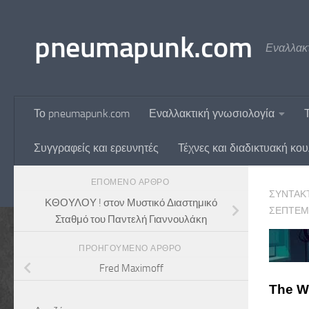
Skip to content
pneumapunk.com
Εναλλακτ
Το pneumapunk.com
Εναλλακτική γνωσιολογία
Συγγραφείς και ερευνητές
Τέχνες και διαδικτυακή κο
ΕΠΌΜΕΝΟ ΆΡΘΡΟ
ΣΥΝΤΆΚ
ΚΘΟΥΛΟΥ ! στον Μυστικό Διαστημικό
ΣΕΠΤΕΜΒ
Σταθμό του Παντελή Γιαννουλάκη
ΠΡΟΗΓΟΎΜΕΝΟ ΆΡΘΡΟ
Fred Maximoff
The W