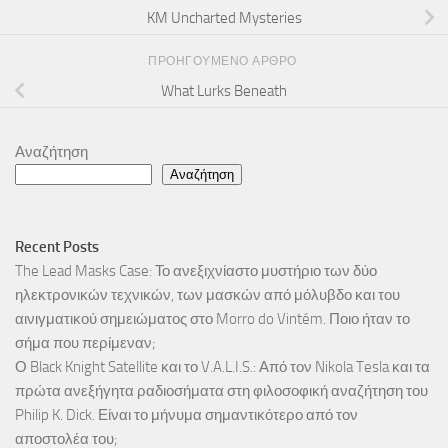
KM Uncharted Mysteries
ΠΡΟΗΓΟΎΜΕΝΟ ΆΡΘΡΟ
What Lurks Beneath
Αναζήτηση
Αναζήτηση
Recent Posts
The Lead Masks Case: Το ανεξιχνίαστο μυστήριο των δύο
ηλεκτρονικών τεχνικών, των μασκών από μόλυβδο και του
αινιγματικού σημειώματος στο Morro do Vintém. Ποιο ήταν το
σήμα που περίμεναν;
Ο Black Knight Satellite και το V.A.L.I.S.: Από τον Nikola Tesla και τα
πρώτα ανεξήγητα ραδιοσήματα στη φιλοσοφική αναζήτηση του
Philip K. Dick. Είναι το μήνυμα σημαντικότερο από τον
αποστολέα του;