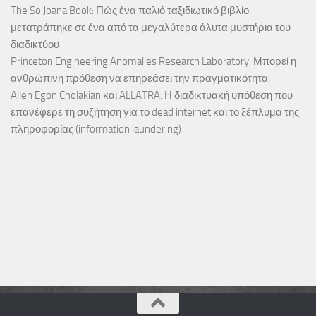
The So Joana Book: Πώς ένα παλιό ταξιδιωτικό βιβλίο
μετατράπηκε σε ένα από τα μεγαλύτερα άλυτα μυστήρια του
διαδικτύου
Princeton Engineering Anomalies Research Laboratory: Μπορεί η
ανθρώπινη πρόθεση να επηρεάσει την πραγματικότητα;
Allen Egon Cholakian και ALLATRA: Η διαδικτυακή υπόθεση που
επανέφερε τη συζήτηση για το dead internet και το ξέπλυμα της
πληροφορίας (information laundering)