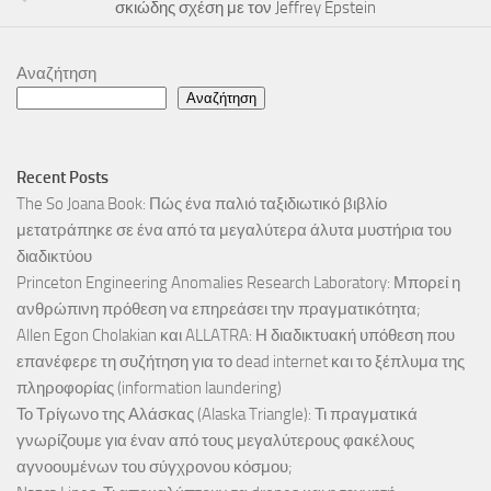
σκιώδης σχέση με τον Jeffrey Epstein
Αναζήτηση
Αναζήτηση
Recent Posts
The So Joana Book: Πώς ένα παλιό ταξιδιωτικό βιβλίο
μετατράπηκε σε ένα από τα μεγαλύτερα άλυτα μυστήρια του
διαδικτύου
Princeton Engineering Anomalies Research Laboratory: Μπορεί η
ανθρώπινη πρόθεση να επηρεάσει την πραγματικότητα;
Allen Egon Cholakian και ALLATRA: Η διαδικτυακή υπόθεση που
επανέφερε τη συζήτηση για το dead internet και το ξέπλυμα της
πληροφορίας (information laundering)
Το Τρίγωνο της Αλάσκας (Alaska Triangle): Τι πραγματικά
γνωρίζουμε για έναν από τους μεγαλύτερους φακέλους
αγνοουμένων του σύγχρονου κόσμου;