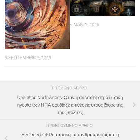
4 ΜΑΪ́ΟΥ, 2026
9 ΣΕΠΤΕΜΒΡΊΟΥ, 2025
ΕΠΌΜΕΝΟ ΆΡΘΡΟ
Operation Northwoods: Όταν η ανώτατη στρατιωτική
ηγεσία των ΗΠΑ σχεδίαζε επιθέσεις στους ίδιους της
τους πολίτες
ΠΡΟΗΓΟΎΜΕΝΟ ΆΡΘΡΟ
Ben Goertzel: Ρομποτική, μετανθρωπισμός και η