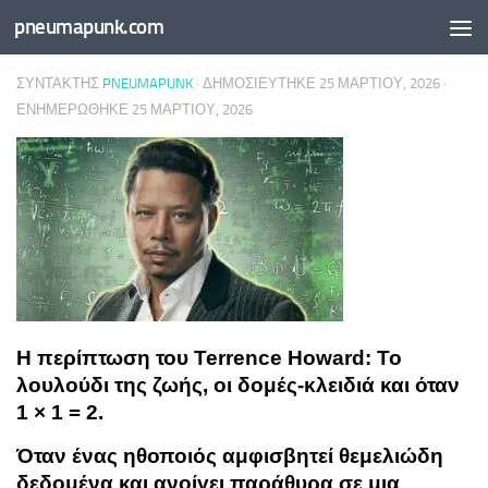
pneumapunk.com
Skip to content
ΣΥΝΤΆΚΤΗΣ
PNEUMAPUNK
· ΔΗΜΟΣΙΕΎΤΗΚΕ
25 ΜΑΡΤΊΟΥ, 2026
·
ΕΝΗΜΕΡΏΘΗΚΕ
25 ΜΑΡΤΊΟΥ, 2026
Η περίπτωση του Terrence Howard: Το
λουλούδι της ζωής, οι δομές-κλειδιά και όταν
1 × 1 = 2.
Όταν ένας ηθοποιός αμφισβητεί θεμελιώδη
δεδομένα και ανοίγει παράθυρα σε μια