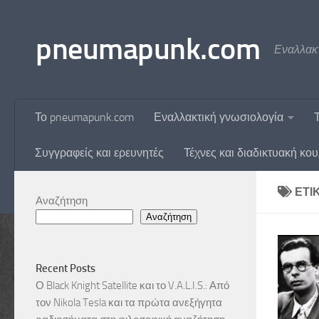
Skip to content
pneumapunk.com
Εναλλακτ
Το pneumapunk.com
Εναλλακτική γνωσιολογία
Συγγραφείς και ερευνητές
Τέχνες και διαδικτυακή κο
ΕΤΙ
Αναζήτηση
Αναζήτηση
Recent Posts
Ο Black Knight Satellite και το V.A.L.I.S.: Από
τον Nikola Tesla και τα πρώτα ανεξήγητα