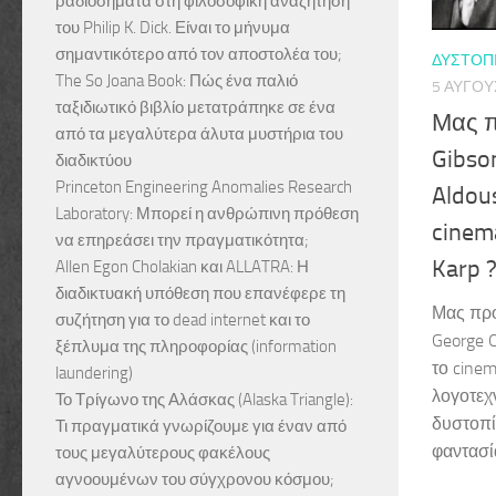
ραδιοσήματα στη φιλοσοφική αναζήτηση
του Philip K. Dick. Είναι το μήνυμα
σημαντικότερο από τον αποστολέα του;
ΔΥΣΤΟΠ
The So Joana Book: Πώς ένα παλιό
5 ΑΥΓΟΎ
ταξιδιωτικό βιβλίο μετατράπηκε σε ένα
Μας π
από τα μεγαλύτερα άλυτα μυστήρια του
Gibso
διαδικτύου
Princeton Engineering Anomalies Research
Aldou
Laboratory: Μπορεί η ανθρώπινη πρόθεση
cinema
να επηρεάσει την πραγματικότητα;
Karp 
Allen Egon Cholakian και ALLATRA: Η
διαδικτυακή υπόθεση που επανέφερε τη
Μας προ
συζήτηση για το dead internet και το
George O
ξέπλυμα της πληροφορίας (information
το cinem
laundering)
λογοτεχ
Το Τρίγωνο της Αλάσκας (Alaska Triangle):
δυστοπί
Τι πραγματικά γνωρίζουμε για έναν από
φαντασί
τους μεγαλύτερους φακέλους
αγνοουμένων του σύγχρονου κόσμου;