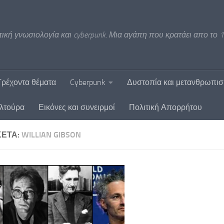
ική γνωσιολογία και cyberpunk. Μια αγάπη που κρατάει απο το 1
Τρέχοντα θέματα
Cyberpunk
Δυστοπία και μετανθρωπι
υλτούρα
Εικόνες και συνειρμοί
Πολιτική Απορρήτου
ΚΈΤΑ:
WILLIAN GIBSON