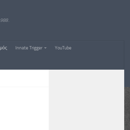
988..
σμός
Innate Trigger
YouTube