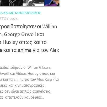
ΊΑ ΚΑΙ ΜΕΤΑΝΘΡΩΠΙΣΜΌΣ
ΣΤΟΥ, 2025
ροειδοποίησαν οι Willian
n, George Orwell και
s Huxley οπως και το
 και τα anime για τον Alex
?
ειδοποίησαν οι Willian Gibson,
rwell και Aldous Huxley οπως και
a και τα anime για τον Alex Karp ? Οι
νικές και κινηματογραφικές
ες δεν είναι απλώς αφηγήσεις
ας· αποτελούν καθρέφτες...