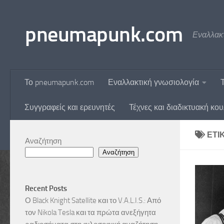
Skip to content
pneumapunk.com
Εναλλακτ
Το pneumapunk.com
Εναλλακτική γνωσιολογία
Συγγραφείς και ερευνητές
Τέχνες και διαδικτυακή κο
ΕΤΙ
Αναζήτηση
Αναζήτηση
Recent Posts
Ο Black Knight Satellite και το V.A.L.I.S.: Από
τον Nikola Tesla και τα πρώτα ανεξήγητα