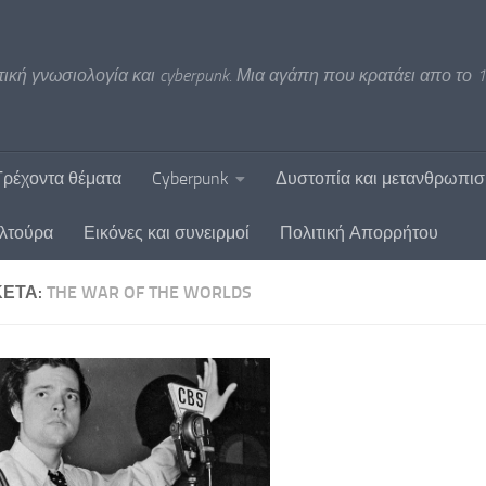
ική γνωσιολογία και cyberpunk. Μια αγάπη που κρατάει απο το 1
Τρέχοντα θέματα
Cyberpunk
Δυστοπία και μετανθρωπι
υλτούρα
Εικόνες και συνειρμοί
Πολιτική Απορρήτου
ΚΈΤΑ:
THE WAR OF THE WORLDS