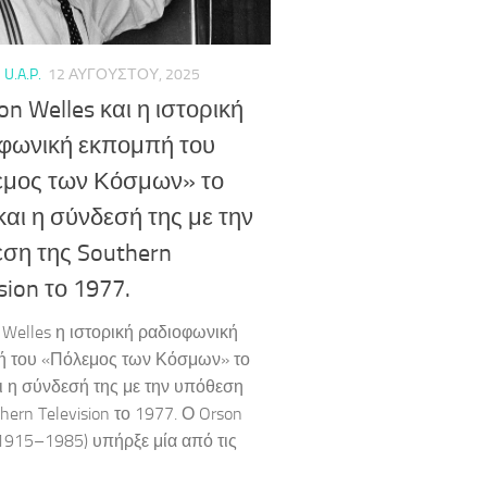
 U.A.P.
12 ΑΥΓΟΎΣΤΟΥ, 2025
on Welles και η ιστορική
φωνική εκπομπή του
μος των Κόσμων» το
και η σύνδεσή της με την
ση της Southern
sion το 1977.
 Welles η ιστορική ραδιοφωνική
 του «Πόλεμος των Κόσμων» το
ι η σύνδεσή της με την υπόθεση
hern Television το 1977. Ο Orson
(1915–1985) υπήρξε μία από τις