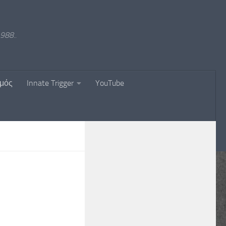
988..
σμός
Innate Trigger
YouTube