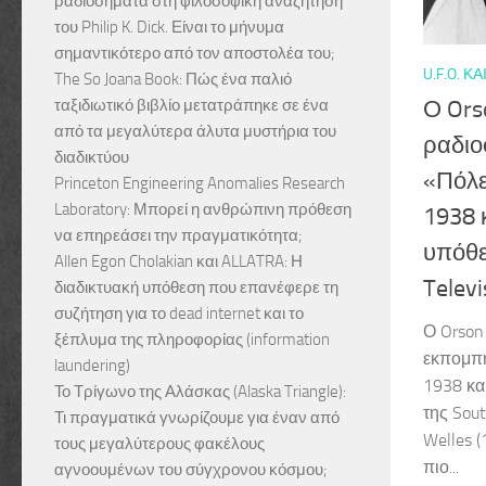
ραδιοσήματα στη φιλοσοφική αναζήτηση
του Philip K. Dick. Είναι το μήνυμα
σημαντικότερο από τον αποστολέα του;
U.F.O. ΚΑΙ
The So Joana Book: Πώς ένα παλιό
ταξιδιωτικό βιβλίο μετατράπηκε σε ένα
Ο Ors
από τα μεγαλύτερα άλυτα μυστήρια του
ραδιο
διαδικτύου
«Πόλε
Princeton Engineering Anomalies Research
Laboratory: Μπορεί η ανθρώπινη πρόθεση
1938 
να επηρεάσει την πραγματικότητα;
υπόθε
Allen Egon Cholakian και ALLATRA: Η
Televi
διαδικτυακή υπόθεση που επανέφερε τη
συζήτηση για το dead internet και το
Ο Orson
ξέπλυμα της πληροφορίας (information
εκπομπή
laundering)
1938 κα
Το Τρίγωνο της Αλάσκας (Alaska Triangle):
της Sout
Τι πραγματικά γνωρίζουμε για έναν από
Welles 
τους μεγαλύτερους φακέλους
πιο...
αγνοουμένων του σύγχρονου κόσμου;