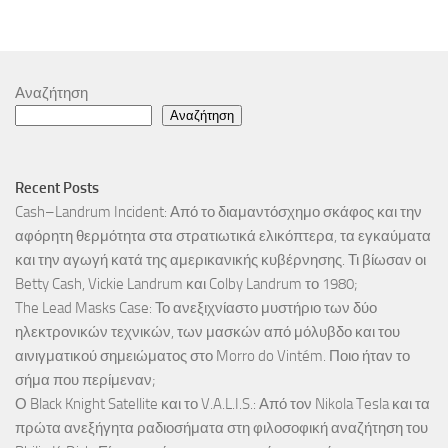
Αναζήτηση
Αναζήτηση
Recent Posts
Cash–Landrum Incident: Από το διαμαντόσχημο σκάφος και την
αφόρητη θερμότητα στα στρατιωτικά ελικόπτερα, τα εγκαύματα
και την αγωγή κατά της αμερικανικής κυβέρνησης. Τι βίωσαν οι
Betty Cash, Vickie Landrum και Colby Landrum το 1980;
The Lead Masks Case: Το ανεξιχνίαστο μυστήριο των δύο
ηλεκτρονικών τεχνικών, των μασκών από μόλυβδο και του
αινιγματικού σημειώματος στο Morro do Vintém. Ποιο ήταν το
σήμα που περίμεναν;
Ο Black Knight Satellite και το V.A.L.I.S.: Από τον Nikola Tesla και τα
πρώτα ανεξήγητα ραδιοσήματα στη φιλοσοφική αναζήτηση του