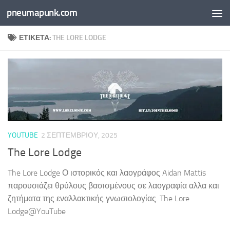
pneumapunk.com
Skip to content
ΕΤΙΚΈΤΑ:
THE LORE LODGE
YOUTUBE
2 ΣΕΠΤΕΜΒΡΊΟΥ, 2025
The Lore Lodge
The Lore Lodge Ο ιστορικός και λαογράφος Aidan Mattis
παρουσιάζει θρύλους βασισμένους σε λαογραφία αλλα και
ζητήματα της εναλλακτικής γνωσιολογίας. The Lore
Lodge@YouTube