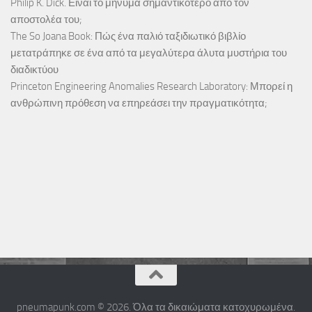
Philip K. Dick. Είναι το μήνυμα σημαντικότερο από τον
αποστολέα του;
The So Joana Book: Πώς ένα παλιό ταξιδιωτικό βιβλίο
μετατράπηκε σε ένα από τα μεγαλύτερα άλυτα μυστήρια του
διαδικτύου
Princeton Engineering Anomalies Research Laboratory: Μπορεί η
ανθρώπινη πρόθεση να επηρεάσει την πραγματικότητα;
pneumapunk.com © 2026. Όλα τα δικαιώματα κατοχυρωμένα.