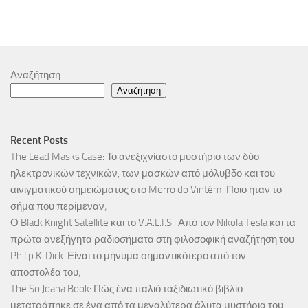
Αναζήτηση
Αναζήτηση
Recent Posts
The Lead Masks Case: Το ανεξιχνίαστο μυστήριο των δύο
ηλεκτρονικών τεχνικών, των μασκών από μόλυβδο και του
αινιγματικού σημειώματος στο Morro do Vintém. Ποιο ήταν το
σήμα που περίμεναν;
Ο Black Knight Satellite και το V.A.L.I.S.: Από τον Nikola Tesla και τα
πρώτα ανεξήγητα ραδιοσήματα στη φιλοσοφική αναζήτηση του
Philip K. Dick. Είναι το μήνυμα σημαντικότερο από τον
αποστολέα του;
The So Joana Book: Πώς ένα παλιό ταξιδιωτικό βιβλίο
μετατράπηκε σε ένα από τα μεγαλύτερα άλυτα μυστήρια του