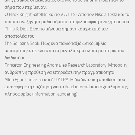
αινιγματικού σημειώματος στο Morro do Vintém. Ποιο ήταν το
σήμα που περίμεναν;
Ο Black Knight Satellite και το V.A.L.I.S.: Από τον Nikola Tesla και τα
πρώτα ανεξήγητα ραδιοσήματα στη φιλοσοφική αναζήτηση του
Philip K. Dick. Είναι το μήνυμα σημαντικότερο από τον
αποστολέα του;
The So Joana Book: Πώς ένα παλιό ταξιδιωτικό βιβλίο
μετατράπηκε σε ένα από τα μεγαλύτερα άλυτα μυστήρια του
διαδικτύου
Princeton Engineering Anomalies Research Laboratory: Μπορεί η
ανθρώπινη πρόθεση να επηρεάσει την πραγματικότητα;
Allen Egon Cholakian και ALLATRA: Η διαδικτυακή υπόθεση που
επανέφερε τη συζήτηση για το dead internet και το ξέπλυμα της
πληροφορίας (information laundering)