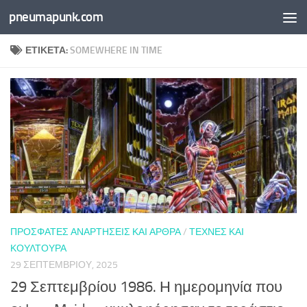
pneumapunk.com
Skip to content
ΕΤΙΚΈΤΑ:
SOMEWHERE IN TIME
ΠΡΌΣΦΑΤΕΣ ΑΝΑΡΤΉΣΕΙΣ ΚΑΙ ΆΡΘΡΑ
/
ΤΈΧΝΕΣ ΚΑΙ
ΚΟΥΛΤΟΎΡΑ
29 ΣΕΠΤΕΜΒΡΊΟΥ, 2025
29 Σεπτεμβρίου 1986. Η ημερομηνία που