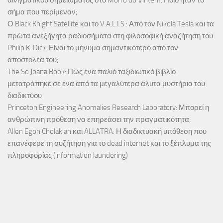
αινιγματικού σημειώματος στο Morro do Vintém. Ποιο ήταν το
σήμα που περίμεναν;
Ο Black Knight Satellite και το V.A.L.I.S.: Από τον Nikola Tesla και τα
πρώτα ανεξήγητα ραδιοσήματα στη φιλοσοφική αναζήτηση του
Philip K. Dick. Είναι το μήνυμα σημαντικότερο από τον
αποστολέα του;
The So Joana Book: Πώς ένα παλιό ταξιδιωτικό βιβλίο
μετατράπηκε σε ένα από τα μεγαλύτερα άλυτα μυστήρια του
διαδικτύου
Princeton Engineering Anomalies Research Laboratory: Μπορεί η
ανθρώπινη πρόθεση να επηρεάσει την πραγματικότητα;
Allen Egon Cholakian και ALLATRA: Η διαδικτυακή υπόθεση που
επανέφερε τη συζήτηση για το dead internet και το ξέπλυμα της
πληροφορίας (information laundering)