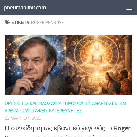
pneumapunk.com
Skip to content
ΕΤΙΚΈΤΑ:
ROGER PENROSE
ΘΡΗΣΚΕΊΕΣ ΚΑΙ ΦΙΛΟΣΟΦΊΑ
/
ΠΡΌΣΦΑΤΕΣ ΑΝΑΡΤΉΣΕΙΣ ΚΑΙ
ΆΡΘΡΑ
/
ΣΥΓΓΡΑΦΕΊΣ ΚΑΙ ΕΡΕΥΝΗΤΈΣ
22 ΜΑΡΤΊΟΥ, 2026
Η συνείδηση ως κβαντικό γεγονός: ο Roger