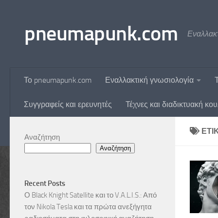
Skip to content
pneumapunk.com
Εναλλακτ
Το pneumapunk.com
Εναλλακτική γνωσιολογία
Συγγραφείς και ερευνητές
Τέχνες και διαδικτυακή κο
ΕΤΙ
Αναζήτηση
Αναζήτηση
Recent Posts
Ο Black Knight Satellite και το V.A.L.I.S.: Από
τον Nikola Tesla και τα πρώτα ανεξήγητα