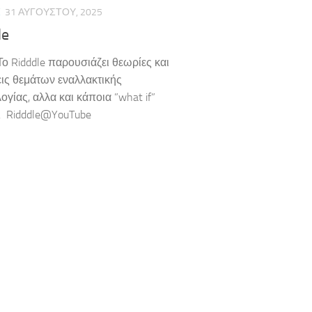
E
31 ΑΥΓΟΎΣΤΟΥ, 2025
le
Το Ridddle παρουσιάζει θεωρίες και
ις θεμάτων εναλλακτικής
γίας, αλλα και κάποια ”what if”
. Ridddle@YouTube