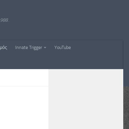
988..
σμός
Innate Trigger
YouTube