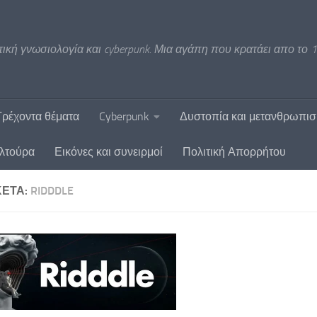
ική γνωσιολογία και cyberpunk. Μια αγάπη που κρατάει απο το 1
Τρέχοντα θέματα
Cyberpunk
Δυστοπία και μετανθρωπι
υλτούρα
Εικόνες και συνειρμοί
Πολιτική Απορρήτου
ΚΈΤΑ:
RIDDDLE