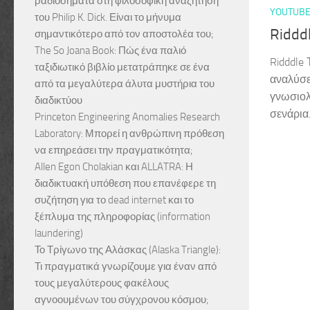
ραδιοσήματα στη φιλοσοφική αναζήτηση
YOUTUB
του Philip K. Dick. Είναι το μήνυμα
Riddd
σημαντικότερο από τον αποστολέα του;
The So Joana Book: Πώς ένα παλιό
Ridddle 
ταξιδιωτικό βιβλίο μετατράπηκε σε ένα
αναλύσε
από τα μεγαλύτερα άλυτα μυστήρια του
γνωσιολο
διαδικτύου
σενάρια
Princeton Engineering Anomalies Research
Laboratory: Μπορεί η ανθρώπινη πρόθεση
να επηρεάσει την πραγματικότητα;
Allen Egon Cholakian και ALLATRA: Η
διαδικτυακή υπόθεση που επανέφερε τη
συζήτηση για το dead internet και το
ξέπλυμα της πληροφορίας (information
laundering)
Το Τρίγωνο της Αλάσκας (Alaska Triangle):
Τι πραγματικά γνωρίζουμε για έναν από
τους μεγαλύτερους φακέλους
αγνοουμένων του σύγχρονου κόσμου;