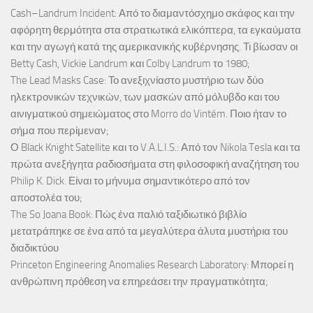
Cash–Landrum Incident: Από το διαμαντόσχημο σκάφος και την
αφόρητη θερμότητα στα στρατιωτικά ελικόπτερα, τα εγκαύματα
και την αγωγή κατά της αμερικανικής κυβέρνησης. Τι βίωσαν οι
Betty Cash, Vickie Landrum και Colby Landrum το 1980;
The Lead Masks Case: Το ανεξιχνίαστο μυστήριο των δύο
ηλεκτρονικών τεχνικών, των μασκών από μόλυβδο και του
αινιγματικού σημειώματος στο Morro do Vintém. Ποιο ήταν το
σήμα που περίμεναν;
Ο Black Knight Satellite και το V.A.L.I.S.: Από τον Nikola Tesla και τα
πρώτα ανεξήγητα ραδιοσήματα στη φιλοσοφική αναζήτηση του
Philip K. Dick. Είναι το μήνυμα σημαντικότερο από τον
αποστολέα του;
The So Joana Book: Πώς ένα παλιό ταξιδιωτικό βιβλίο
μετατράπηκε σε ένα από τα μεγαλύτερα άλυτα μυστήρια του
διαδικτύου
Princeton Engineering Anomalies Research Laboratory: Μπορεί η
ανθρώπινη πρόθεση να επηρεάσει την πραγματικότητα;