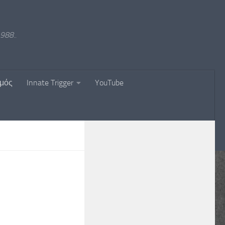
988..
σμός
Innate Trigger
YouTube