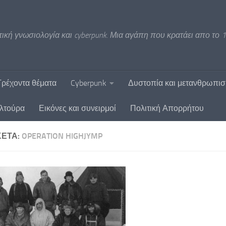
ική γνωσιολογία και cyberpunk. Μια αγάπη που κρατάει απο το 1
Τρέχοντα θέματα
Cyberpunk
Δυστοπία και μετανθρωπι
υλτούρα
Εικόνες και συνειρμοί
Πολιτική Απορρήτου
ΚΈΤΑ:
OPERATION HIGHJYMP