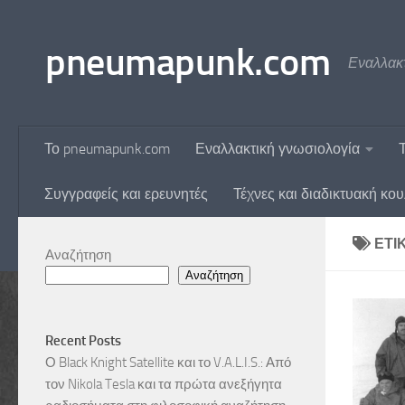
Skip to content
pneumapunk.com
Εναλλακτ
Το pneumapunk.com
Εναλλακτική γνωσιολογία
Συγγραφείς και ερευνητές
Τέχνες και διαδικτυακή κο
ΕΤΙ
Αναζήτηση
Αναζήτηση
Recent Posts
Ο Black Knight Satellite και το V.A.L.I.S.: Από
τον Nikola Tesla και τα πρώτα ανεξήγητα