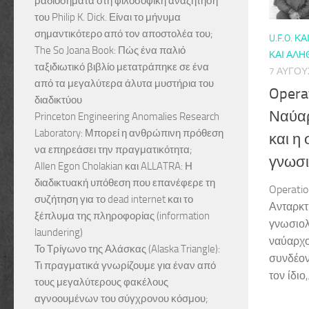
ραδιοσήματα στη φιλοσοφική αναζήτηση
του Philip K. Dick. Είναι το μήνυμα
σημαντικότερο από τον αποστολέα του;
U.F.O. ΚΑΙ
The So Joana Book: Πώς ένα παλιό
ΚΑΙ ΑΛΉ
ταξιδιωτικό βιβλίο μετατράπηκε σε ένα
7 ΑΥΓΟΎ
από τα μεγαλύτερα άλυτα μυστήρια του
Opera
διαδικτύου
Ναύαρ
Princeton Engineering Anomalies Research
Laboratory: Μπορεί η ανθρώπινη πρόθεση
και η
να επηρεάσει την πραγματικότητα;
γνωσι
Allen Egon Cholakian και ALLATRA: Η
διαδικτυακή υπόθεση που επανέφερε τη
Operati
συζήτηση για το dead internet και το
Ανταρκτ
ξέπλυμα της πληροφορίας (information
γνωσιολ
laundering)
ναύαρχο
Το Τρίγωνο της Αλάσκας (Alaska Triangle):
συνδέον
Τι πραγματικά γνωρίζουμε για έναν από
τον ίδιο,.
τους μεγαλύτερους φακέλους
αγνοουμένων του σύγχρονου κόσμου;